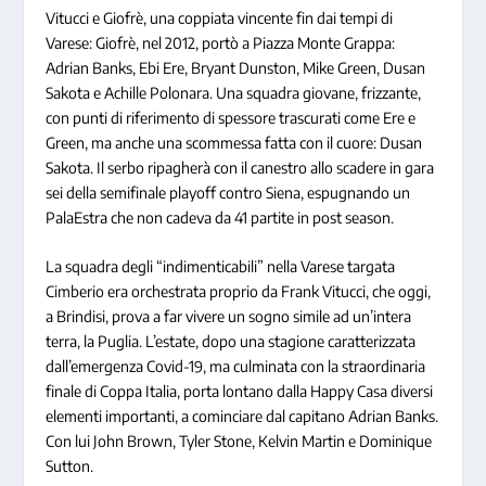
Vitucci e Giofrè, una coppiata vincente fin dai tempi di
Varese: Giofrè, nel 2012, portò a Piazza Monte Grappa:
Adrian Banks, Ebi Ere, Bryant Dunston, Mike Green, Dusan
Sakota e Achille Polonara. Una squadra giovane, frizzante,
con punti di riferimento di spessore trascurati come Ere e
Green, ma anche una scommessa fatta con il cuore: Dusan
Sakota. Il serbo ripagherà con il canestro allo scadere in gara
sei della semifinale playoff contro Siena, espugnando un
PalaEstra che non cadeva da 41 partite in post season.
La squadra degli “indimenticabili” nella Varese targata
Cimberio era orchestrata proprio da Frank Vitucci, che oggi,
a Brindisi, prova a far vivere un sogno simile ad un’intera
terra, la Puglia. L’estate, dopo una stagione caratterizzata
dall’emergenza Covid-19, ma culminata con la straordinaria
finale di Coppa Italia, porta lontano dalla Happy Casa diversi
elementi importanti, a cominciare dal capitano Adrian Banks.
Con lui John Brown, Tyler Stone, Kelvin Martin e Dominique
Sutton.