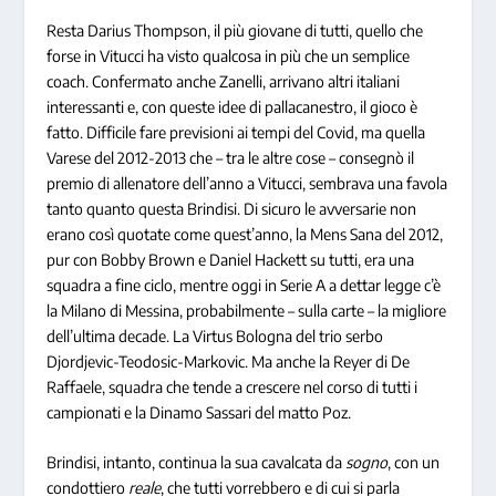
Resta Darius Thompson, il più giovane di tutti, quello che
forse in Vitucci ha visto qualcosa in più che un semplice
coach. Confermato anche Zanelli, arrivano altri italiani
interessanti e, con queste idee di pallacanestro, il gioco è
fatto. Difficile fare previsioni ai tempi del Covid, ma quella
Varese del 2012-2013 che – tra le altre cose – consegnò il
premio di allenatore dell’anno a Vitucci, sembrava una favola
tanto quanto questa Brindisi. Di sicuro le avversarie non
erano così quotate come quest’anno, la Mens Sana del 2012,
pur con Bobby Brown e Daniel Hackett su tutti, era una
squadra a fine ciclo, mentre oggi in Serie A a dettar legge c’è
la Milano di Messina, probabilmente – sulla carte – la migliore
dell’ultima decade. La Virtus Bologna del trio serbo
Djordjevic-Teodosic-Markovic. Ma anche la Reyer di De
Raffaele, squadra che tende a crescere nel corso di tutti i
campionati e la Dinamo Sassari del matto Poz.
Brindisi, intanto, continua la sua cavalcata da
sogno
, con un
condottiero
reale
, che tutti vorrebbero e di cui si parla