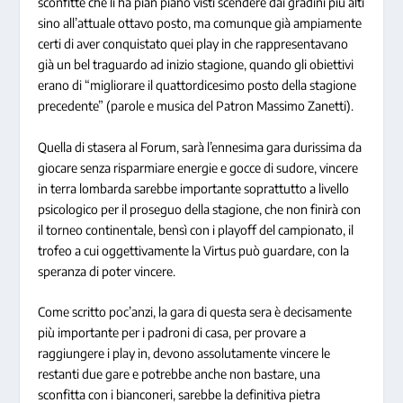
sconfitte che li ha pian piano visti scendere dai gradini più alti
sino all’attuale ottavo posto, ma comunque già ampiamente
certi di aver conquistato quei play in che rappresentavano
già un bel traguardo ad inizio stagione, quando gli obiettivi
erano di “migliorare il quattordicesimo posto della stagione
precedente” (parole e musica del Patron Massimo Zanetti).
Quella di stasera al Forum, sarà l’ennesima gara durissima da
giocare senza risparmiare energie e gocce di sudore, vincere
in terra lombarda sarebbe importante soprattutto a livello
psicologico per il proseguo della stagione, che non finirà con
il torneo continentale, bensì con i playoff del campionato, il
trofeo a cui oggettivamente la Virtus può guardare, con la
speranza di poter vincere.
Come scritto poc’anzi, la gara di questa sera è decisamente
più importante per i padroni di casa, per provare a
raggiungere i play in, devono assolutamente vincere le
restanti due gare e potrebbe anche non bastare, una
sconfitta con i bianconeri, sarebbe la definitiva pietra