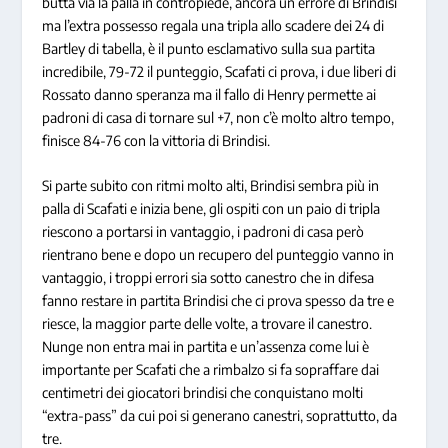
butta via la palla in contropiede, ancora un errore di Brindisi
ma l’extra possesso regala una tripla allo scadere dei 24 di
Bartley di tabella, è il punto esclamativo sulla sua partita
incredibile, 79-72 il punteggio, Scafati ci prova, i due liberi di
Rossato danno speranza ma il fallo di Henry permette ai
padroni di casa di tornare sul +7, non c’è molto altro tempo,
finisce 84-76 con la vittoria di Brindisi.
Si parte subito con ritmi molto alti, Brindisi sembra più in
palla di Scafati e inizia bene, gli ospiti con un paio di tripla
riescono a portarsi in vantaggio, i padroni di casa però
rientrano bene e dopo un recupero del punteggio vanno in
vantaggio, i troppi errori sia sotto canestro che in difesa
fanno restare in partita Brindisi che ci prova spesso da tre e
riesce, la maggior parte delle volte, a trovare il canestro.
Nunge non entra mai in partita e un’assenza come lui è
importante per Scafati che a rimbalzo si fa sopraffare dai
centimetri dei giocatori brindisi che conquistano molti
“extra-pass” da cui poi si generano canestri, soprattutto, da
tre.