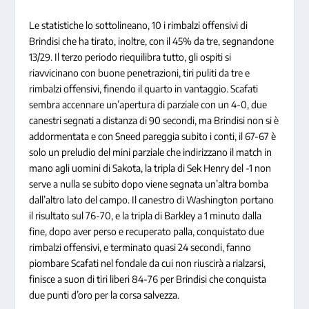
Le statistiche lo sottolineano, 10 i rimbalzi offensivi di
Brindisi che ha tirato, inoltre, con il 45% da tre, segnandone
13/29. Il terzo periodo riequilibra tutto, gli ospiti si
riavvicinano con buone penetrazioni, tiri puliti da tre e
rimbalzi offensivi, finendo il quarto in vantaggio. Scafati
sembra accennare un’apertura di parziale con un 4-0, due
canestri segnati a distanza di 90 secondi, ma Brindisi non si è
addormentata e con Sneed pareggia subito i conti, il 67-67 è
solo un preludio del mini parziale che indirizzano il match in
mano agli uomini di Sakota, la tripla di Sek Henry del -1 non
serve a nulla se subito dopo viene segnata un’altra bomba
dall’altro lato del campo. Il canestro di Washington portano
il risultato sul 76-70, e la tripla di Barkley a 1 minuto dalla
fine, dopo aver perso e recuperato palla, conquistato due
rimbalzi offensivi, e terminato quasi 24 secondi, fanno
piombare Scafati nel fondale da cui non riuscirà a rialzarsi,
finisce a suon di tiri liberi 84-76 per Brindisi che conquista
due punti d’oro per la corsa salvezza.