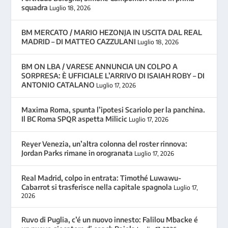
squadra
Luglio 18, 2026
BM MERCATO / MARIO HEZONJA IN USCITA DAL REAL
MADRID – DI MATTEO CAZZULANI
Luglio 18, 2026
BM ON LBA / VARESE ANNUNCIA UN COLPO A
SORPRESA: È UFFICIALE L’ARRIVO DI ISAIAH ROBY – DI
ANTONIO CATALANO
Luglio 17, 2026
Maxima Roma, spunta l’ipotesi Scariolo per la panchina.
Il BC Roma SPQR aspetta Milicic
Luglio 17, 2026
Reyer Venezia, un’altra colonna del roster rinnova:
Jordan Parks rimane in orogranata
Luglio 17, 2026
Real Madrid, colpo in entrata: Timothé Luwawu-
Cabarrot si trasferisce nella capitale spagnola
Luglio 17,
2026
Ruvo di Puglia, c’é un nuovo innesto: Falilou Mbacke é