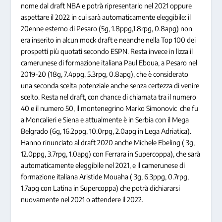
nome dal draft NBA e potrà ripresentarlo nel 2021 oppure
aspettare il 2022 in cui sarà automaticamente eleggibile: il
20enne esterno di Pesaro (5g, 1.8ppg,1.8rpg, 0.8apg) non
era inserito in alcun mock draft e neanche nella Top 100 dei
prospetti più quotati secondo ESPN. Resta invece in lizza il
camerunese di formazione italiana Paul Eboua, a Pesaro nel
2019-20 (18g, 7.4ppg, 5.3rpg, 0.8apg), che è considerato
una seconda scelta potenziale anche senza certezza di venire
scelto. Resta nel draft, con chance di chiamata tra il numero
40 e il numero 50, il montenegrino Marko Simonovic che fu
a Moncalieri e Siena e attualmente è in Serbia con il Mega
Belgrado (6g, 16.2ppg, 10.0rpg, 2.0apg in Lega Adriatica).
Hanno rinunciato al draft 2020 anche Michele Ebeling ( 3g,
12.0ppg, 3.7rpg, 1.0apg) con Ferrara in Supercoppa), che sarà
automaticamente eleggibile nel 2021, e il camerunese di
formazione italiana Aristide Mouaha ( 3g, 6.3ppg, 0.7rpg,
1.7apg con Latina in Supercoppa) che potrà dichiararsi
nuovamente nel 2021 o attendere il 2022.