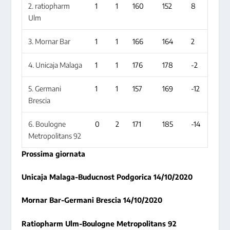
2. ratiopharm
1
1
160
152
8
Ulm
3. Mornar Bar
1
1
166
164
2
4. Unicaja Malaga
1
1
176
178
-2
5. Germani
1
1
157
169
-12
Brescia
6. Boulogne
0
2
171
185
-14
Metropolitans 92
Prossima giornata
Unicaja Malaga-Buducnost Podgorica 14/10/2020
Mornar Bar-Germani Brescia 14/10/2020
Ratiopharm Ulm-Boulogne Metropolitans 92