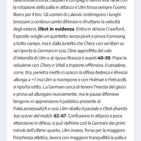
la rotazione della palla in attacco e Ulm trova sempre l’uomo
libero per il tiro. Gli uomini di Lakovic costringono i lunghi
bresciani a continui cambi difensivi e sfruttano la velocità
degli esterni,
Obst in evidenza
. Entra in striscia Crawford,
Esposito sceglie un quintetto senza pivot e prova il pressing
a tutto campo, ma è
dalla lunetta che Chery con sei liberi su
sei riporta la Germani in scia
. Cline approfitta del calo
d’intensità di Ulm e al riposo Brescia è avanti
40-39
. Piace la
soluzione con
Chery e Vitali a trazione offensiva, il canadese,
corre, tira, penetra mette in scacco la difesa tedesca e Brescia
allunga a +7,
ma Ulm si ricompone e con Holman e Petrucelli,
si riporta sotto. La Germani cerca di tenere l’inerzia del gioco
e prova ad allungare nuovamente, ma le pause difensive
tengono in apprensione il pubblico presente al
PalaLeonessaA2A e così
Ulm ribalta il parziale e Obst diventa
top scorer del match
.
62-67
. Confusione in attacco e poca
attenzione in difesa, si può definire così la Germani dei primi
minuti dell’ultimo quarto, Ulm invece, forse per la maggiore
freschezza atletica, lavora con maggiore tranquillità la palla e