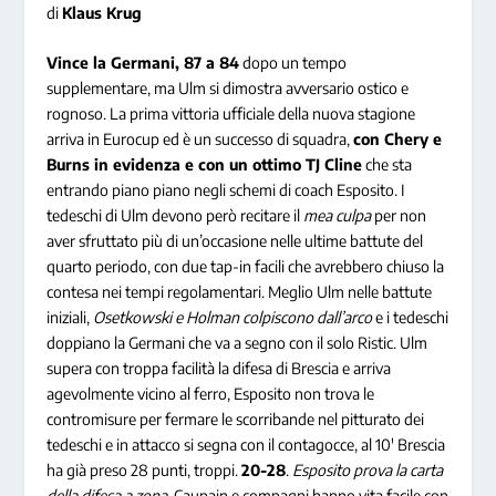
di
Klaus Krug
Vince la Germani, 87 a 84
dopo un tempo
supplementare, ma Ulm si dimostra avversario ostico e
rognoso. La prima vittoria ufficiale della nuova stagione
arriva in Eurocup ed è un successo di squadra,
con Chery e
Burns in evidenza e con un ottimo TJ Cline
che sta
entrando piano piano negli schemi di coach Esposito. I
tedeschi di Ulm devono però recitare il
mea culpa
per non
aver sfruttato più di un’occasione nelle ultime battute del
quarto periodo, con due tap-in facili che avrebbero chiuso la
contesa nei tempi regolamentari. Meglio Ulm nelle battute
iniziali,
Osetkowski e Holman colpiscono dall’arco
e i tedeschi
doppiano la Germani che va a segno con il solo Ristic. Ulm
supera con troppa facilità la difesa di Brescia e arriva
agevolmente vicino al ferro, Esposito non trova le
contromisure per fermare le scorribande nel pitturato dei
tedeschi e in attacco si segna con il contagocce, al 10′ Brescia
ha già preso 28 punti, troppi.
20-28
.
Esposito prova la carta
della difesa a zona
, Caupain e compagni hanno vita facile con