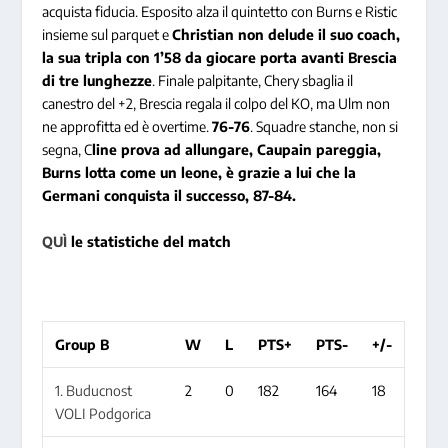
acquista fiducia. Esposito alza il quintetto con Burns e Ristic
insieme sul parquet e
Christian non delude il suo coach,
la sua tripla con 1’58 da giocare porta avanti Brescia
di tre lunghezze
. Finale palpitante, Chery sbaglia il
canestro del +2, Brescia regala il colpo del KO, ma Ulm non
ne approfitta ed è overtime.
76-76
. Squadre stanche, non si
segna, C
line prova ad allungare, Caupain pareggia,
Burns lotta come un leone, è grazie a lui che la
Germani conquista il successo, 87-84.
QUÌ
le statistiche del match
Group B
W
L
PTS+
PTS-
+/-
1. Buducnost
2
0
182
164
18
VOLI Podgorica