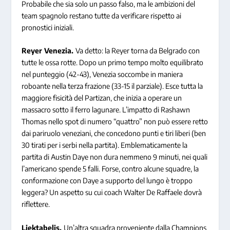
Probabile che sia solo un passo falso, ma le ambizioni del
team spagnolo restano tutte da verificare rispetto ai
pronostici iniziali.
Reyer Venezia.
Va detto: la Reyer torna da Belgrado con
tutte le ossa rotte. Dopo un primo tempo molto equilibrato
nel punteggio (42-43), Venezia soccombe in maniera
roboante nella terza frazione (33-15 il parziale). Esce tutta la
maggiore fisicità del Partizan, che inizia a operare un
massacro sotto il ferro lagunare. L’impatto di Rashawn
Thomas nello spot di numero “quattro” non può essere retto
dai pariruolo veneziani, che concedono punti e tiri liberi (ben
30 tirati per i serbi nella partita). Emblematicamente la
partita di Austin Daye non dura nemmeno 9 minuti, nei quali
l’americano spende 5 falli. Forse, contro alcune squadre, la
conformazione con Daye a supporto del lungo è troppo
leggera? Un aspetto su cui coach Walter De Raffaele dovrà
riflettere.
Liektabelis.
Un’altra squadra proveniente dalla Champions