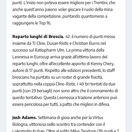
punti. L’inizio non poteva essere migliore per i Trentini, che
anche quest’anno paiono voler giocare il ruolo della mina
vagante della competizione, puntando quantomeno a
raggiungere le Top 16.
Reparto lunghi di Brescia.
42: il numero di punti messo
insieme da TJ Cline, Dusan Ristic e Christian Burns nel
successo sul Ratiopharm Ulm. La prima vittoria della
Leonessa in Eurocup arriva grazie all’ottimo lavoro del
reparto lunghi, oltre all’eccellente apporto di Kenny Chery,
autore di 17 punti. Rispetto alle edizioni precedenti, lo staff
bresciano ha puntato su un roster di grande fisicità,
soprattutto nella coppia Cline-Ristic. I 49 tiri tentati da due
punti (con 29 bersagli) non sono altro che il coronamento di
questo tentativo. Questa Leonessa a trazione anteriore può
essere pericolosa per tutti, a patto che migliori in difesa.
Josh Adams.
Settimana di gioia anche per la Virtus
Bologna, vittoriosa nello scontro tra contender con il
Lokomotiv Kuban. Oltre al solito Milos Teodosic (18 punti e 7