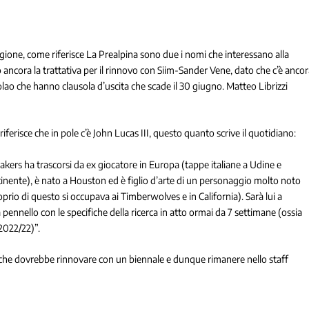
agione, come riferisce La Prealpina sono due i nomi che interessano alla
ancora la trattativa per il rinnovo con Siim-Sander Vene, dato che c’è anco
icolao che hanno clausola d’uscita che scade il 30 giugno. Matteo Librizzi
ferisce che in pole c’è John Lucas III, questo quanto scrive il quotidiano:
kers ha trascorsi da ex giocatore in Europa (tappe italiane a Udine e
tinente), è nato a Houston ed è figlio d’arte di un personaggio molto noto
io di questo si occupava ai Timberwolves e in California). Sarà lui a
 pennello con le specifiche della ricerca in atto ormai da 7 settimane (ossia
2022/22)”.
li, che dovrebbe rinnovare con un biennale e dunque rimanere nello staff