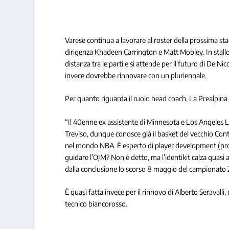
Varese continua a lavorare al roster della prossima st
dirigenza Khadeen Carrington e Matt Mobley. In stallo 
distanza tra le parti e si attende per il futuro di De N
invece dovrebbe rinnovare con un pluriennale.
Per quanto riguarda il ruolo head coach, La Prealpina ri
“Il 40enne ex assistente di Minnesota e Los Angeles La
Treviso, dunque conosce già il basket del vecchio Con
nel mondo NBA. È esperto di player development (propr
guidare l’OJM? Non è detto, ma l’identikit calza quasi a
dalla conclusione lo scorso 8 maggio del campionato 
È quasi fatta invece per il rinnovo di Alberto Seraval
tecnico biancorosso.