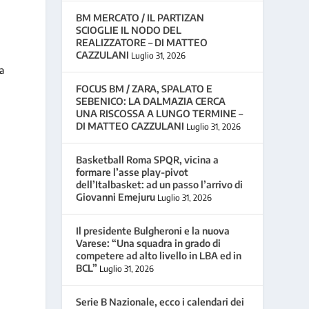
BM MERCATO / IL PARTIZAN
SCIOGLIE IL NODO DEL
REALIZZATORE – DI MATTEO
CAZZULANI
Luglio 31, 2026
ra
FOCUS BM / ZARA, SPALATO E
SEBENICO: LA DALMAZIA CERCA
UNA RISCOSSA A LUNGO TERMINE –
DI MATTEO CAZZULANI
Luglio 31, 2026
Basketball Roma SPQR, vicina a
formare l’asse play-pivot
dell’Italbasket: ad un passo l’arrivo di
Giovanni Emejuru
Luglio 31, 2026
Il presidente Bulgheroni e la nuova
Varese: “Una squadra in grado di
competere ad alto livello in LBA ed in
BCL”
Luglio 31, 2026
Serie B Nazionale, ecco i calendari dei