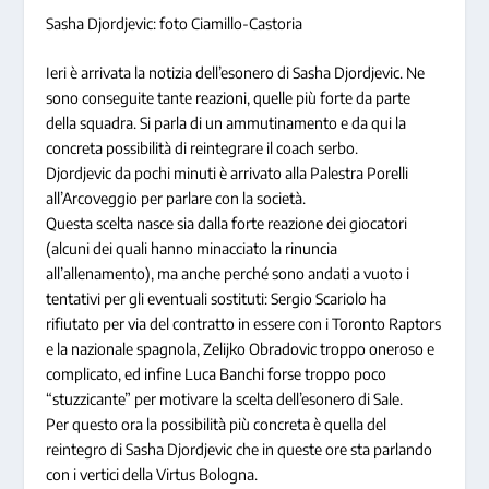
Sasha Djordjevic: foto Ciamillo-Castoria
Ieri è arrivata la notizia dell’esonero di Sasha Djordjevic. Ne
sono conseguite tante reazioni, quelle più forte da parte
della squadra. Si parla di un ammutinamento e da qui la
concreta possibilità di reintegrare il coach serbo.
Djordjevic da pochi minuti è arrivato alla Palestra Porelli
all’Arcoveggio per parlare con la società.
Questa scelta nasce sia dalla forte reazione dei giocatori
(alcuni dei quali hanno minacciato la rinuncia
all’allenamento), ma anche perché sono andati a vuoto i
tentativi per gli eventuali sostituti: Sergio Scariolo ha
rifiutato per via del contratto in essere con i Toronto Raptors
e la nazionale spagnola, Zelijko Obradovic troppo oneroso e
complicato, ed infine Luca Banchi forse troppo poco
“stuzzicante” per motivare la scelta dell’esonero di Sale.
Per questo ora la possibilità più concreta è quella del
reintegro di Sasha Djordjevic che in queste ore sta parlando
con i vertici della Virtus Bologna.