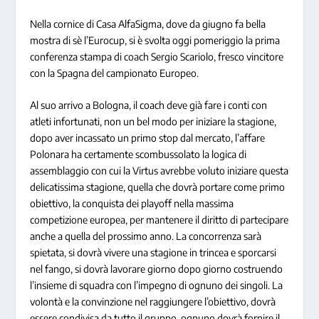
Nella cornice di Casa AlfaSigma, dove da giugno fa bella
mostra di sè l’Eurocup, si è svolta oggi pomeriggio la prima
conferenza stampa di coach Sergio Scariolo, fresco vincitore
con la Spagna del campionato Europeo.
Al suo arrivo a Bologna, il coach deve già fare i conti con
atleti infortunati, non un bel modo per iniziare la stagione,
dopo aver incassato un primo stop dal mercato, l’affare
Polonara ha certamente scombussolato la logica di
assemblaggio con cui la Virtus avrebbe voluto iniziare questa
delicatissima stagione, quella che dovrà portare come primo
obiettivo, la conquista dei playoff nella massima
competizione europea, per mantenere il diritto di partecipare
anche a quella del prossimo anno. La concorrenza sarà
spietata, si dovrà vivere una stagione in trincea e sporcarsi
nel fango, si dovrà lavorare giorno dopo giorno costruendo
l’insieme di squadra con l’impegno di ognuno dei singoli. La
volontà e la convinzione nel raggiungere l’obiettivo, dovrà
essere condivisa da tutto il gruppo, ognuno dovrà fornire il