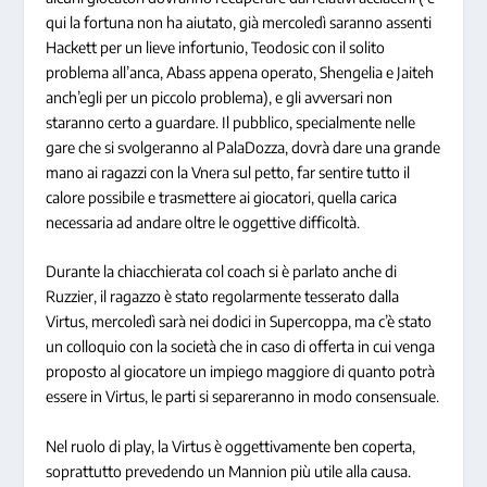
qui la fortuna non ha aiutato, già mercoledì saranno assenti
Hackett per un lieve infortunio, Teodosic con il solito
problema all’anca, Abass appena operato, Shengelia e Jaiteh
anch’egli per un piccolo problema), e gli avversari non
staranno certo a guardare. Il pubblico, specialmente nelle
gare che si svolgeranno al PalaDozza, dovrà dare una grande
mano ai ragazzi con la Vnera sul petto, far sentire tutto il
calore possibile e trasmettere ai giocatori, quella carica
necessaria ad andare oltre le oggettive difficoltà.
Durante la chiacchierata col coach si è parlato anche di
Ruzzier, il ragazzo è stato regolarmente tesserato dalla
Virtus, mercoledì sarà nei dodici in Supercoppa, ma c’è stato
un colloquio con la società che in caso di offerta in cui venga
proposto al giocatore un impiego maggiore di quanto potrà
essere in Virtus, le parti si separeranno in modo consensuale.
Nel ruolo di play, la Virtus è oggettivamente ben coperta,
soprattutto prevedendo un Mannion più utile alla causa.