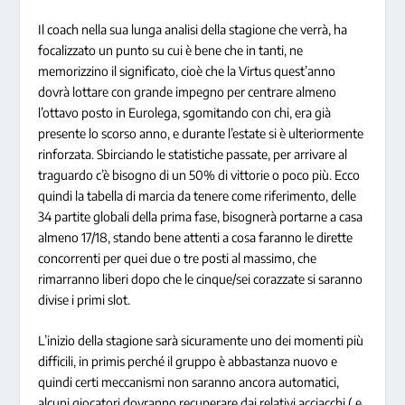
Il coach nella sua lunga analisi della stagione che verrà, ha
focalizzato un punto su cui è bene che in tanti, ne
memorizzino il significato, cioè che la Virtus quest’anno
dovrà lottare con grande impegno per centrare almeno
l’ottavo posto in Eurolega, sgomitando con chi, era già
presente lo scorso anno, e durante l’estate si è ulteriormente
rinforzata. Sbirciando le statistiche passate, per arrivare al
traguardo c’è bisogno di un 50% di vittorie o poco più. Ecco
quindi la tabella di marcia da tenere come riferimento, delle
34 partite globali della prima fase, bisognerà portarne a casa
almeno 17/18, stando bene attenti a cosa faranno le dirette
concorrenti per quei due o tre posti al massimo, che
rimarranno liberi dopo che le cinque/sei corazzate si saranno
divise i primi slot.
L’inizio della stagione sarà sicuramente uno dei momenti più
difficili, in primis perché il gruppo è abbastanza nuovo e
quindi certi meccanismi non saranno ancora automatici,
alcuni giocatori dovranno recuperare dai relativi acciacchi ( e