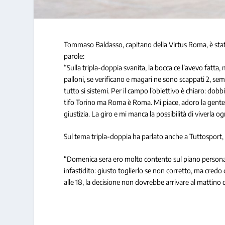
Tommaso Baldasso, capitano della Virtus Roma, è stato 
parole:
“Sulla tripla-doppia svanita, la bocca ce l’avevo fatta
palloni, se verificano e magari ne sono scappati 2, semp
tutto si sistemi. Per il campo l’obiettivo è chiaro: do
tifo Torino ma Roma è Roma. Mi piace, adoro la gente
giustizia. La giro e mi manca la possibilità di viverla og
Sul tema tripla-doppia ha parlato anche a Tuttosport, 
“Domenica sera ero molto contento sul piano personale
infastidito: giusto toglierlo se non corretto, ma cre
alle 18, la decisione non dovrebbe arrivare al mattino 