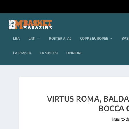
LBA
LNP
ROSTER A-A2
COPPE EUROPEE
BAS
LA RIVISTA
LA SINTESI
OPINIONI
VIRTUS ROMA, BALDA
BOCCA C
Inserito 