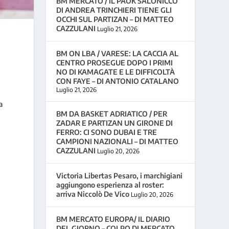
BM MERCATO / IL PAOK SALONICCO
DI ANDREA TRINCHIERI TIENE GLI
OCCHI SUL PARTIZAN – DI MATTEO
CAZZULANI
Luglio 21, 2026
BM ON LBA / VARESE: LA CACCIA AL
CENTRO PROSEGUE DOPO I PRIMI
NO DI KAMAGATE E LE DIFFICOLTÀ
CON FAYE – DI ANTONIO CATALANO
Luglio 21, 2026
a
BM DA BASKET ADRIATICO / PER
ZADAR E PARTIZAN UN GIRONE DI
FERRO: CI SONO DUBAI E TRE
CAMPIONI NAZIONALI – DI MATTEO
CAZZULANI
Luglio 20, 2026
Victoria Libertas Pesaro, i marchigiani
aggiungono esperienza al roster:
arriva Niccolò De Vico
Luglio 20, 2026
BM MERCATO EUROPA/ IL DIARIO
DEL GIORNO – COLPO DI MERCATO