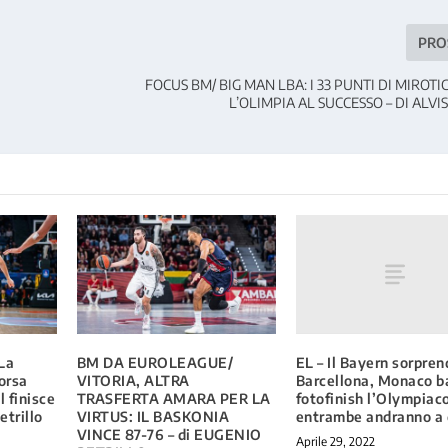
PRO
FOCUS BM/ BIG MAN LBA: I 33 PUNTI DI MIROT
L’OLIMPIA AL SUCCESSO – DI ALV
EL – Il Bayern sorprend
La
BM DA EUROLEAGUE/
Barcellona, Monaco ba
corsa
VITORIA, ALTRA
fotofinish l’Olympiac
l finisce
TRASFERTA AMARA PER LA
entrambe andranno a 
etrillo
VIRTUS: IL BASKONIA
VINCE 87-76 – di EUGENIO
Aprile 29, 2022