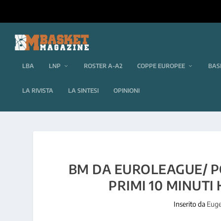
LBA
LNP
ROSTER A-A2
COPPE EUROPEE
BAS
LA RIVISTA
LA SINTESI
OPINIONI
BM DA EUROLEAGUE/ PO
PRIMI 10 MINUTI
Inserito da
Euge