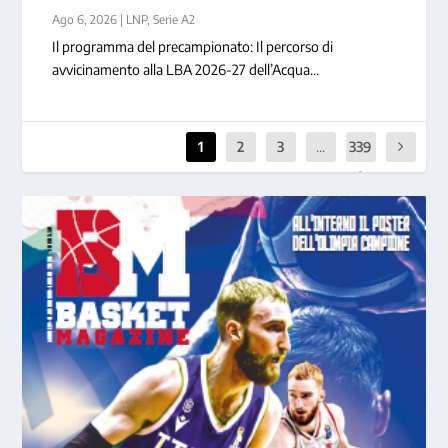
Ago 6, 2026
|
LNP
,
Serie A2
Il programma del precampionato: Il percorso di
avvicinamento alla LBA 2026-27 dell’Acqua...
1
2
3
...
339
0