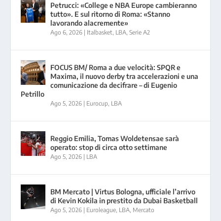
Petrucci: «College e NBA Europe cambieranno
tutto». E sul ritorno di Roma: «Stanno
lavorando alacremente»
Ago 6, 2026
|
Italbasket
,
LBA
,
Serie A2
FOCUS BM/ Roma a due velocità: SPQR e
Maxima, il nuovo derby tra accelerazioni e una
comunicazione da decifrare – di Eugenio
Petrillo
Ago 5, 2026
|
Eurocup
,
LBA
Reggio Emilia, Tomas Woldetensae sarà
operato: stop di circa otto settimane
Ago 5, 2026
|
LBA
BM Mercato | Virtus Bologna, ufficiale l’arrivo
di Kevin Kokila in prestito da Dubai Basketball
Ago 5, 2026
|
Euroleague
,
LBA
,
Mercato