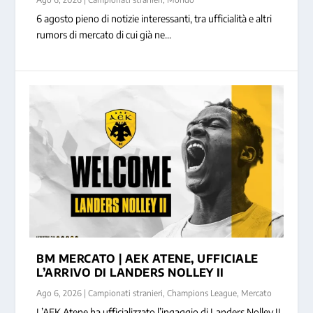
6 agosto pieno di notizie interessanti, tra ufficialità e altri
rumors di mercato di cui già ne...
BM MERCATO | AEK ATENE, UFFICIALE
L’ARRIVO DI LANDERS NOLLEY II
Ago 6, 2026
|
Campionati stranieri
,
Champions League
,
Mercato
L’AEK Atene ha ufficializzato l’ingaggio di Landers Nolley II.