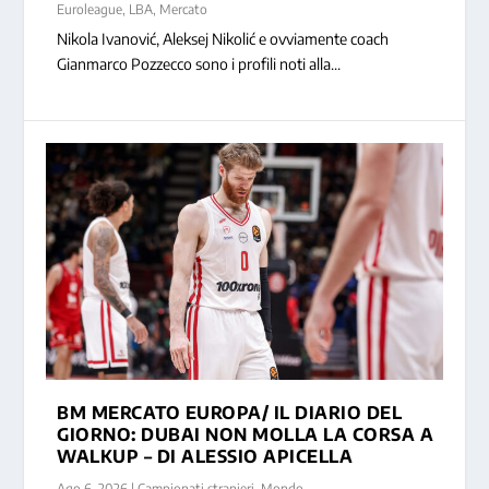
Euroleague
,
LBA
,
Mercato
Nikola Ivanović, Aleksej Nikolić e ovviamente coach
Gianmarco Pozzecco sono i profili noti alla...
BM MERCATO EUROPA/ IL DIARIO DEL
GIORNO: DUBAI NON MOLLA LA CORSA A
WALKUP – DI ALESSIO APICELLA
Ago 6, 2026
|
Campionati stranieri
,
Mondo