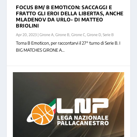
FOCUS BM/ B EMOTICON: SACCAGGI E
FRATTO GLI EROI DELLA LIBERTAS, ANCHE
MLADENOV DA URLO- DI MATTEO
BRIOLINI
Apr 20, 2023
|
Girone A
,
Girone B
,
Girone C
,
Girone D
,
Serie B
Torna B Emoticon, per raccontarvi il 27° turno di Serie B. I
BIG MATCHES GIRONE A...