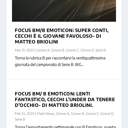
FOCUS BM/B EMOTICON: SUPER CONTI,
CECCHI È IL GIOVANE FAVOLOSO- DI
MATTEO BRIOLINI
Mar 31, 2023
|
Girone A
,
Girone B
,
Girone C
,
Girone D
,
Serie B
Torna la rubrica B per raccontarvi la ventiquattresima
giornata del campionato di Serie B. BIG...
FOCUS BM/ B EMOTICON: LENTI
FANTASTICO, CECCHI L’UNDER DA TENERE
D’OCCHIO- DI MATTEO BRIOLINI.
Feb 24, 2023
|
Flash News
,
Girone A
,
Girone B
,
Girone C
,
Girone D
,
Serie B
Torna l’appuntamento settimanale con B Emoticon, questa