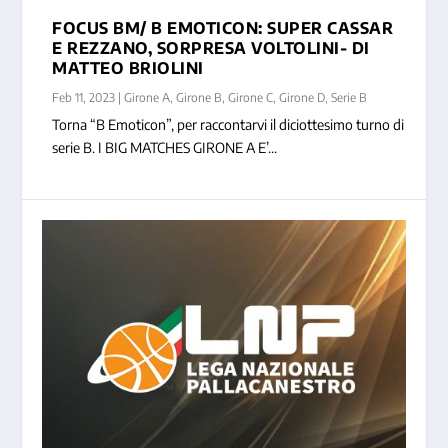
FOCUS BM/ B EMOTICON: SUPER CASSAR
E REZZANO, SORPRESA VOLTOLINI- DI
MATTEO BRIOLINI
Feb 11, 2023
|
Girone A
,
Girone B
,
Girone C
,
Girone D
,
Serie B
Torna “B Emoticon”, per raccontarvi il diciottesimo turno di
serie B. I BIG MATCHES GIRONE A E’...