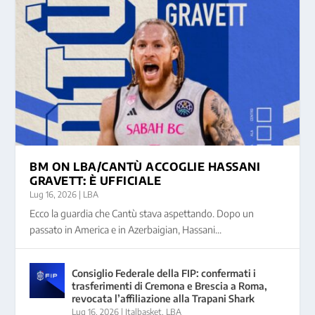
BM ON LBA/CANTÙ ACCOGLIE HASSANI
GRAVETT: È UFFICIALE
Lug 16, 2026
|
LBA
Ecco la guardia che Cantù stava aspettando. Dopo un
passato in America e in Azerbaigian, Hassani...
Consiglio Federale della FIP: confermati i
trasferimenti di Cremona e Brescia a Roma,
revocata l’affiliazione alla Trapani Shark
Lug 16, 2026
|
Italbasket
,
LBA