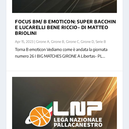
FOCUS BM/ B EMOTICON: SUPER BACCHIN
E LUCARELLI BENE RICCIO- DI MATTEO
BRIOLINI
Apr 15, 2023
|
Girone A
,
Girone B
,
Girone C
,
Girone D
,
Serie B
Torna B emoticon Vediamo come è andata la giornata
numero 26 I BIG MATCHES GIRONE A Libertas- PL...