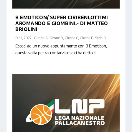
B EMOTICON/ SUPER CIRIBENI,OTTIMI
AROMANDO E GIOMBINI.- DI MATTEO
BRIOLINI
Dic 1, 2022
|
Girone A
,
Girone B
,
Girone C
,
Girone D
,
Serie B
Eccoci ad un nuovo appuntamento con B Emoticon,
questa volta per raccontarvi cosa ci ha detto il...