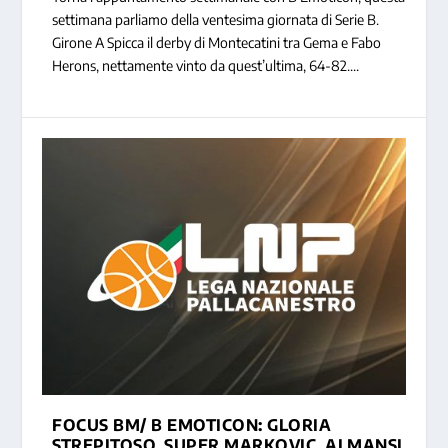
settimana parliamo della ventesima giornata di Serie B.
Girone A Spicca il derby di Montecatini tra Gema e Fabo
Herons, nettamente vinto da quest’ultima, 64-82....
FOCUS BM/ B EMOTICON: GLORIA
STREPITOSO, SUPER MARKOVIC, ALMANSI