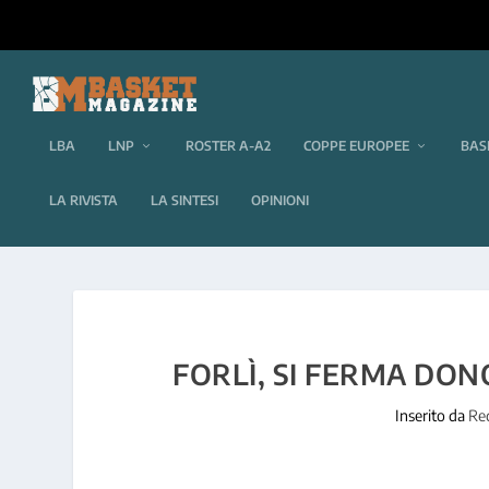
LBA
LNP
ROSTER A-A2
COPPE EUROPEE
BAS
LA RIVISTA
LA SINTESI
OPINIONI
FORLÌ, SI FERMA DO
Inserito da
Re