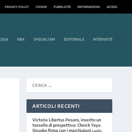
PRIVACY POLICY
COOKIE
PUBBLICITÀ
INFORMAZIONI
ACCEDI
 2024
NBA
SPECIALI BM
EDITORIALE
INTERVISTE
ARTICOLI RECENTI
Victoria Libertas Pesaro, inserito un
tassello di prospettiva: Cheick Yaya
Sissoko firma con i marchigiani
Luglio