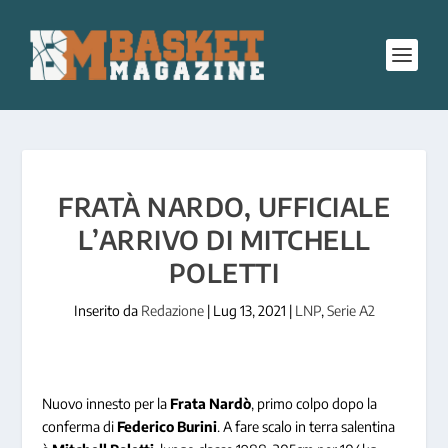
FRATÀ NARDO, UFFICIALE
L’ARRIVO DI MITCHELL
POLETTI
Inserito da
Redazione
|
Lug 13, 2021
|
LNP
,
Serie A2
Nuovo innesto per la
Frata
Nardò
, primo colpo dopo la
conferma di
Federico
Burini
. A fare scalo in terra salentina