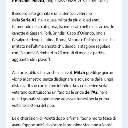
è
Mitchell
Poletti
, lungo classe 1988, 205cm per 104kg.
Il neoacquisto granata è un autentico veterano
della
Serie
A2
, nella quale milita da più di dieci anni.
Giramondo della categoria, ha indossato nella sua carriera le
canotte di Sassari, Forlì, Brindisi, Capo d’Orlando, Imola,
Casalpusterlengo, Latina, Roma, Verona e Pistoia, con cui ha
militato nell’ultima annata chiudendo la stagione regolare
con 13 punti e 6 rimbalzi in 26 minuti di media a partita,
agguantando i playoff.
Ala forte, utilizzabile anche da pivot,
Mitch
predilige giocare
vicino al canestro, senza disdegnare la soluzione dalla lunga
distanza. Il suo curriculum infinito e la sua esperienza da
veterano costituiscono un faro tra le onde
dell’A2
, nelle
quali i granata si apprestano ad avventurarsi per la prima
volta nella storia del club.
Le dichiarazioni di Poletti dopo la firma: “Sono molto felice di
avere l’opportunità di giocare la prossima stagione a Nardò,