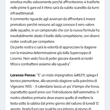
emotiva molto velocemente perché affronteremo 4 trasferte
nelle prime 6 gare ed il ritmo sarà da subito scandito da turni
infrasettimanali.
Il commento riguardo agli avversari da affrontare è invece
prematuro perché nessuno ad oggi conosce il vero valore
delle squadre, in un campionato che con la nuova formula ha
inevitabilmente alzato il livello della competizione, con diversi
roster costruiti per competere.
Da parte nostra ci sarà la volontà di approcciare la stagione
con la massima determinazione già dalla Supercoppa di
Livorno. Non vedo l’ora di poter giocare davanti ai nostri
tifosi e combattere assieme alla squadra”.
Lorenzo Pansa:
“E’ un inizio impegnativo &#8211; spiega il
tecnico piemontese, alla seconda stagione sulla panchina di
Vigevano 1955 -. Il calendario lascia un po’ il tempo che trova,
soprattutto quest’anno con l’introduzione dell’asimmetria. Il
nostro obietivo primario deve essere quello di mettere la
testa sotto la sabbia dal primo giorno del raduno di lunedì 12
agosto, tirarla fuori per qualche ora intorno al giorno di