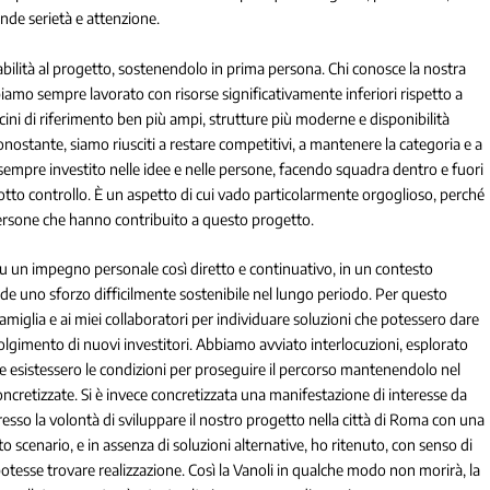
ande serietà e attenzione.
abilità al progetto, sostenendolo in prima persona. Chi conosce la nostra
biamo sempre lavorato con risorse significativamente inferiori rispetto a
bacini di riferimento ben più ampi, strutture più moderne e disponibilità
stante, siamo riusciti a restare competitivi, a mantenere la categoria e a
sempre investito nelle idee e nelle persone, facendo squadra dentro e fuori
tto controllo. È un aspetto di cui vado particolarmente orgoglioso, perché
e persone che hanno contribuito a questo progetto.
u un impegno personale così diretto e continuativo, in un contesto
ede uno sforzo difficilmente sostenibile nel lungo periodo. Per questo
amiglia e ai miei collaboratori per individuare soluzioni che potessero dare
nvolgimento di nuovi investitori. Abbiamo avviato interlocuzioni, esplorato
 se esistessero le condizioni per proseguire il percorso mantenendolo nel
oncretizzate. Si è invece concretizzata una manifestazione di interesse da
resso la volontà di sviluppare il nostro progetto nella città di Roma con una
o scenario, e in assenza di soluzioni alternative, ho ritenuto, con senso di
otesse trovare realizzazione. Così la Vanoli in qualche modo non morirà, la