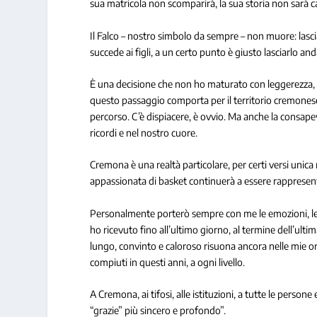
sua matricola non scomparirà, la sua storia non sarà c
Il Falco – nostro simbolo da sempre – non muore: lascia
succede ai figli, a un certo punto è giusto lasciarlo and
È una decisione che non ho maturato con leggerezza, m
questo passaggio comporta per il territorio cremones
percorso. C’è dispiacere, è ovvio. Ma anche la consapev
ricordi e nel nostro cuore.
Cremona è una realtà particolare, per certi versi unic
appassionata di basket continuerà a essere rappresen
Personalmente porterò sempre con me le emozioni, le di
ho ricevuto fino all’ultimo giorno, al termine dell’ult
lungo, convinto e caloroso risuona ancora nelle mie o
compiuti in questi anni, a ogni livello.
A Cremona, ai tifosi, alle istituzioni, a tutte le person
“grazie” più sincero e profondo”.