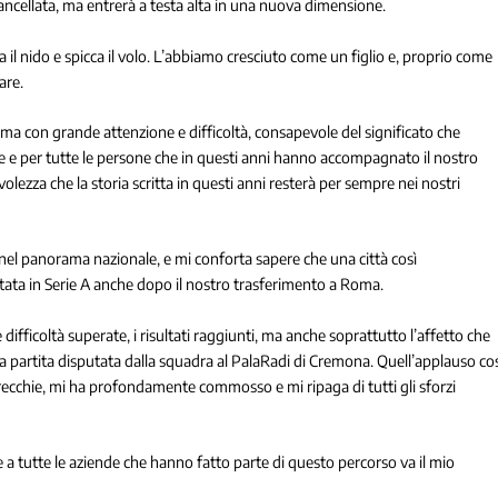
ancellata, ma entrerà a testa alta in una nuova dimensione.
 il nido e spicca il volo. L’abbiamo cresciuto come un figlio e, proprio come
are.
a con grande attenzione e difficoltà, consapevole del significato che
e e per tutte le persone che in questi anni hanno accompagnato il nostro
olezza che la storia scritta in questi anni resterà per sempre nei nostri
a nel panorama nazionale, e mi conforta sapere che una città così
tata in Serie A anche dopo il nostro trasferimento a Roma.
fficoltà superate, i risultati raggiunti, ma anche soprattutto l’affetto che
ima partita disputata dalla squadra al PalaRadi di Cremona. Quell’applauso co
recchie, mi ha profondamente commosso e mi ripaga di tutti gli sforzi
e e a tutte le aziende che hanno fatto parte di questo percorso va il mio