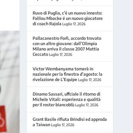
Ruvo di Puglia, c’é un nuovo innesto:
Falilou Mbacke é un nuovo giocatore
di coach Rajola
Luglio 17, 2026
Pallacanestro Forlì, accordo trovato
con un altro giovane: dall’Olimpia
Milano arriva il classe 2007 Mattia
Ceccato
Luglio 17, 2026
Victor Wembanyama tornerà in
nazionale per la finestra d’agosto: la
rivelazione de L’Equipe
Luglio 17, 2026
Dinamo Sassari, uffciale il ritorno di
Michele Vitali: esperienza e qualità
per il roster biancoblù
Luglio 17, 2026
Grant Basile rifiuta Brindisi ed approda
a Taiwan
Luglio 17, 2026