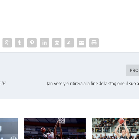
PRO
’E’
Jan Vesely si ritirerà alla fine della stagione: il su