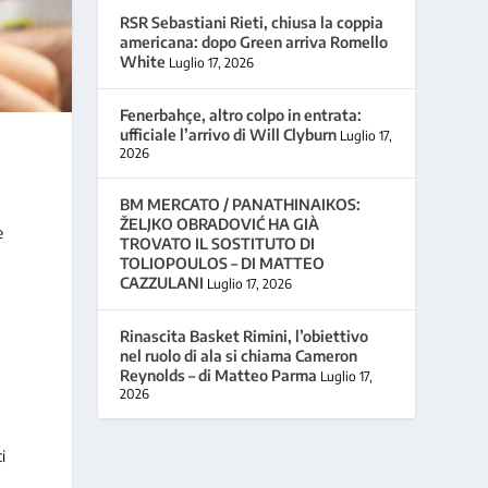
RSR Sebastiani Rieti, chiusa la coppia
americana: dopo Green arriva Romello
White
Luglio 17, 2026
Fenerbahçe, altro colpo in entrata:
ufficiale l’arrivo di Will Clyburn
Luglio 17,
2026
BM MERCATO / PANATHINAIKOS:
ŽELJKO OBRADOVIĆ HA GIÀ
e
TROVATO IL SOSTITUTO DI
TOLIOPOULOS – DI MATTEO
CAZZULANI
Luglio 17, 2026
Rinascita Basket Rimini, l’obiettivo
nel ruolo di ala si chiama Cameron
Reynolds – di Matteo Parma
Luglio 17,
2026
i