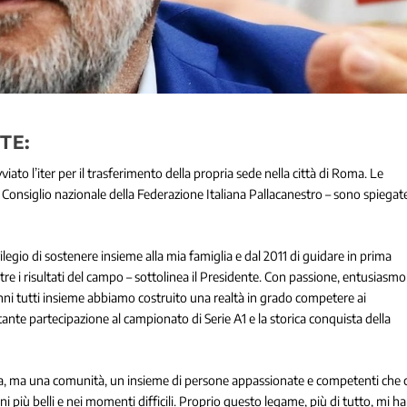
TE:
to l’iter per il trasferimento della propria sede nella città di Roma. Le
 Consiglio nazionale della Federazione Italiana Pallacanestro – sono spiegat
legio di sostenere insieme alla mia famiglia e dal 2011 di guidare in prima
e i risultati del campo – sottolinea il Presidente. Con passione, entusiasmo
 anni tutti insieme abbiamo costruito una realtà in grado competere ai
stante partecipazione al campionato di Serie A1 e la storica conquista della
a, ma una comunità, un insieme di persone appassionate e competenti che c
più belli e nei momenti difficili. Proprio questo legame, più di tutto, mi ha