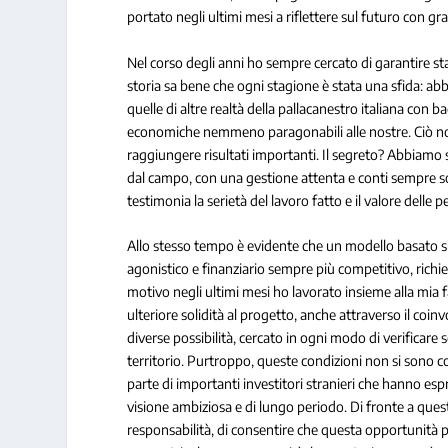
portato negli ultimi mesi a riflettere sul futuro con gr
Nel corso degli anni ho sempre cercato di garantire st
storia sa bene che ogni stagione è stata una sfida: ab
quelle di altre realtà della pallacanestro italiana con 
economiche nemmeno paragonabili alle nostre. Ciò nono
raggiungere risultati importanti. Il segreto? Abbiamo 
dal campo, con una gestione attenta e conti sempre so
testimonia la serietà del lavoro fatto e il valore dell
Allo stesso tempo è evidente che un modello basato s
agonistico e finanziario sempre più competitivo, richi
motivo negli ultimi mesi ho lavorato insieme alla mia f
ulteriore solidità al progetto, anche attraverso il coi
diverse possibilità, cercato in ogni modo di verificare
territorio. Purtroppo, queste condizioni non si sono c
parte di importanti investitori stranieri che hanno esp
visione ambiziosa e di lungo periodo. Di fronte a quest
responsabilità, di consentire che questa opportunità p