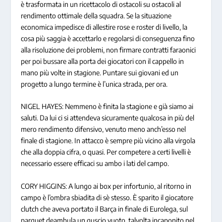
è trasformata in un ricettacolo di ostacoli su ostacoli al
rendimento ottimale della squadra. Se la situazione
economica impedisce di allestire rose e roster di livello, la
cosa più saggia è accettarlo e regolarsi di conseguenza fino
alla risoluzione dei problemi, non firmare contratti faraonici
per poi bussare alla porta dei giocatori con il cappello in
mano più volte in stagione. Puntare sui giovani ed un
progetto a lungo termine è l’unica strada, per ora.
NIGEL HAYES: Nemmeno è finita la stagione e già siamo ai
saluti. Da lui ci si attendeva sicuramente qualcosa in più del
mero rendimento difensivo, venuto meno anch’esso nel
finale di stagione. In attacco è sempre più vicino alla virgola
che alla doppia cifra, o quasi. Per competere a certi livelli è
necessario essere efficaci su ambo i lati del campo.
CORY HIGGINS: A lungo ai box per infortunio, al ritorno in
campo è l’ombra sbiadita di sè stesso. È sparito il giocatore
clutch che aveva portato il Barça in finale di Eurolega, sul
parquet deambula un guscio vuoto, talvolta incaponito nel