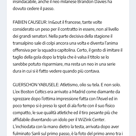
insindacabile, anche il neo milanese Brandon Davies ha
dovuto cedere il passo.
FABIEN CAUSEUR: In&out il francese, tante volte
considerato un peso per il contratto in essere, non al livello
dei grandi senatori. Nella parte decisiva della stagione il
transalpino sale di colpi ancora una volta e diventa l’anima
offensiva per la squadra capitolina. Certo, il gesto di imitare il
taglio della gola dopo la tripla che è valsa il titolo se lo
sarebbe potuto risparmiare, ma resta un neo in una serie
dura in cui si è fatto vedere quando più contava.
GUERSCHON YABUSELE: Atletismo, olio su tela. E non solo.
L’ex Boston Celtics era arrivato a Madrid come diamante da
sgrezzare dopo l’ottima impressione fatta con l’Asvel ed in
poco tempo si è preso lo spot di ala forte con il suo fisico
compatto, le sue qualità atletiche ed il tiro pesante più che
affidabile diventando un idolo per il WiZink Center.
L’inchiodata con la mano dietro la testa, arrivata dopo aver
fulminato Sanli sul primo passo, è la foto del primo anno tra i