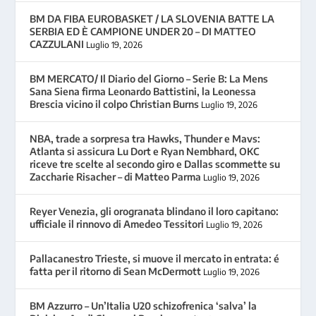
BM DA FIBA EUROBASKET / LA SLOVENIA BATTE LA
SERBIA ED È CAMPIONE UNDER 20 – DI MATTEO
CAZZULANI
Luglio 19, 2026
BM MERCATO/ Il Diario del Giorno – Serie B: La Mens
Sana Siena firma Leonardo Battistini, la Leonessa
Brescia vicino il colpo Christian Burns
Luglio 19, 2026
NBA, trade a sorpresa tra Hawks, Thunder e Mavs:
Atlanta si assicura Lu Dort e Ryan Nembhard, OKC
riceve tre scelte al secondo giro e Dallas scommette su
Zaccharie Risacher – di Matteo Parma
Luglio 19, 2026
Reyer Venezia, gli orogranata blindano il loro capitano:
ufficiale il rinnovo di Amedeo Tessitori
Luglio 19, 2026
Pallacanestro Trieste, si muove il mercato in entrata: é
fatta per il ritorno di Sean McDermott
Luglio 19, 2026
BM Azzurro – Un’Italia U20 schizofrenica ‘salva’ la