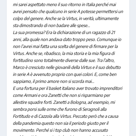
mi sarei aspettato meno il suo ritorno in Italia perché mai
avrei pensato che qualcuno in serie A potesse permettersi un
colpo del genere. Anche se la Virtus, in verità, ultimamente
sta dimostrando di non badare alle spese…
La sua promessa? Era la dichiarazione di un ragazzo di 21
anni, alla quale non andava dato troppo peso. Comunque io
non l’avrei mai fatta una scelta del genere di firmare per la
Virtus. Anche se, ribadisco, la mia storia e la mia figura di
fortitudino sono totalmente diverse dalle sue. Tra l’altro,
Marco è cresciuto nelle giovanili della Virtus e il suo debutto
in serie A è avvenuto proprio con quei colori. E, come ben
sappiamo, il primo amore non si scorda mai…
E una fortuna per il basket italiano aver trovato imprenditori
come Armani e ora Zanetti che non si risparmiano per
allestire squadre forti. Zanetti a Bologna, ad esempio, mi
sembra porsi sulle orme che furono di Seragnoli alla
Fortitudo e di Cazzola alla Virtus. Peccato però che a causa
della pandemia questo non sia il periodo giusto per il
movimento. Perché si i top club non hanno accusato