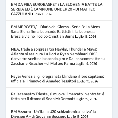
BM DA FIBA EUROBASKET / LA SLOVENIA BATTE LA
SERBIA ED È CAMPIONE UNDER 20 – DI MATTEO
CAZZULANI
Luglio 19, 2026
BM MERCATO/ Il Diario del Giorno – Serie B: La Mens
Sana Siena firma Leonardo Battistini, la Leonessa
Brescia vicino il colpo Christian Burns
Luglio 19, 2026
NBA, trade a sorpresa tra Hawks, Thunder e Mavs:
Atlanta si assicura Lu Dort e Ryan Nembhard, OKC
riceve tre scelte al secondo giro e Dallas scommette su
Zaccharie Risacher – di Matteo Parma
Luglio 19, 2026
Reyer Venezia, gli orogranata blindano il loro capitano:
ufficiale il rinnovo di Amedeo Tessitori
Luglio 19, 2026
Pallacanestro Trieste, si muove il mercato in entrata: é
fatta per il ritorno di Sean McDermott
Luglio 19, 2026
BM Azzurro – Un’Italia U20 schizofrenica ‘salva’ la
Division A – di Giovanni Bocciero
Luglio 19, 2026