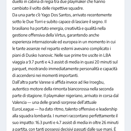
duello in cabina di regia tra due playmaker che hanno
cambiato il volto delle rispettive squadre.
Da una parte c’è Yago Dos Santos, arrivato recentemente
sotto le Due Torri e subito capace di lasciare il segno. Il
brasiliano ha portato energia, creatività e qualità nella
gestione offensiva della Virtus, garantendo anche
esperienza internazionale ed europea in un momento in cui
le tante assenze nel reparto esterni avevano complicato i
piani di Dusko Ivanovic. Nelle sue prime tre uscite in LBA
viaggia a 9.7 punti e 4.3 assist di media in quasi 20 minuti sul
parquet, mostrando immediatamente personalità e capacità
di accendersi nei momenti importanti.
Dall’altra parte Varese si affida invece ad Ike Iroegbu,
autentico motore della rimonta biancorossa nella seconda
parte di stagione. Il playmaker nigeriano, arrivato in corsa dal
Valencia — una delle grandi sorprese dell’attuale
EuroLeague — ha dato ritmo, talento offensivo e leadership
alla squadra lombarda. I numeri raccontano perfettamente il
suo impatto: 16.3 punti e 4.7 assist di media in oltre 26 minuti
a partita, con tanti possessi decisivi passati dalle sue mani. È