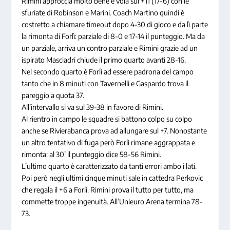
Rimini approccia molto bene e vola sul +11 (17-6) con le
sfuriate di Robinson e Marini. Coach Martino quindi è
costretto a chiamare timeout dopo 4-30 di gioco e da lì parte
la rimonta di Forlì: parziale di 8-0 e 17-14 il punteggio. Ma da
un parziale, arriva un contro parziale e Rimini grazie ad un
ispirato Masciadri chiude il primo quarto avanti 28-16.
Nel secondo quarto è Forlì ad essere padrona del campo
tanto che in 8 minuti con Tavernelli e Gaspardo trova il
pareggio a quota 37.
All’intervallo si va sul 39-38 in favore di Rimini.
Al rientro in campo le squadre si battono colpo su colpo
anche se Rivierabanca prova ad allungare sul +7. Nonostante
un altro tentativo di fuga però Forlì rimane aggrappata e
rimonta: al 30’ il punteggio dice 58-56 Rimini.
L’ultimo quarto è caratterizzato da tanti errori ambo i lati.
Poi però negli ultimi cinque minuti sale in cattedra Perkovic
che regala il +6 a Forlì. Rimini prova il tutto per tutto, ma
commette troppe ingenuità. All’Unieuro Arena termina 78-
73.