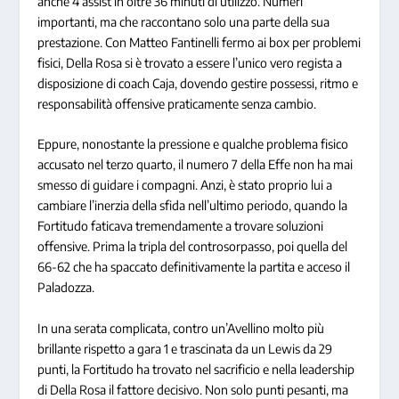
anche 4 assist in oltre 36 minuti di utilizzo. Numeri
importanti, ma che raccontano solo una parte della sua
prestazione. Con Matteo Fantinelli fermo ai box per problemi
fisici, Della Rosa si è trovato a essere l’unico vero regista a
disposizione di coach Caja, dovendo gestire possessi, ritmo e
responsabilità offensive praticamente senza cambio.
Eppure, nonostante la pressione e qualche problema fisico
accusato nel terzo quarto, il numero 7 della Effe non ha mai
smesso di guidare i compagni. Anzi, è stato proprio lui a
cambiare l’inerzia della sfida nell’ultimo periodo, quando la
Fortitudo faticava tremendamente a trovare soluzioni
offensive. Prima la tripla del controsorpasso, poi quella del
66-62 che ha spaccato definitivamente la partita e acceso il
Paladozza.
In una serata complicata, contro un’Avellino molto più
brillante rispetto a gara 1 e trascinata da un Lewis da 29
punti, la Fortitudo ha trovato nel sacrificio e nella leadership
di Della Rosa il fattore decisivo. Non solo punti pesanti, ma