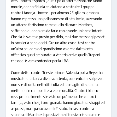
versi “brutto e sporco”, quel tipo di affermazioni che fanno
morale, danno fiducia ed aiutano a costruire il gruppo,
contro i taronja – invece – per almeno 25′ gli oro-granata
hanno espresso una pallacanestro di alto livello, azzerando
un attacco fortissimo come quello di coach Martinez,
soffrendo quando era da farlo con grande unione d’intenti.
Che sia la svolta è presto per dirlo, ma i due messaggi passati
in cavalleria sono decisi. Ora un altro crash-test contro
un’altra squadra dal grandissimo valore e dal talento
offensivo quasi smisurato: a Venezia arriva quella Trapani
che oggi è vera contender per la LBA.
Come detto, contro Trieste prima e Valencia poi la Reyer ha
mostrato una faccia diversa: attenta, concentrata, sul pezzo,
non si è disunita nelle difficoltà ed ha reagito di squadra
mettendo in campo difesa e personalità. Contro i bianco-
rossi probabilmente si è visto un po’ meno che contro i
taronja, visto che gli oro-granata hanno giocato a strappi ed
a sprazzi, ma il passo avanti c’è stato. In casa contro la
squadra di Martinez la prestazione difensiva c’è stata ed è