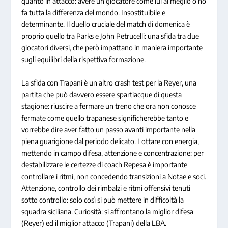
quanto in attacco: avere un giocatore come lui al meglio o no
fa tutta la differenza del mondo. Insostituibile e
determinante. Il duello cruciale del match di domenica è
proprio quello tra Parks e John Petrucelli: una sfida tra due
giocatori diversi, che però impattano in maniera importante
sugli equilibri della rispettiva formazione.
La sfida con Trapani è un altro crash test per la Reyer, una
partita che può davvero essere spartiacque di questa
stagione: riuscire a fermare un treno che ora non conosce
fermate come quello trapanese significherebbe tanto e
vorrebbe dire aver fatto un passo avanti importante nella
piena guarigione dal periodo delicato. Lottare con energia,
mettendo in campo difesa, attenzione e concentrazione: per
destabilizzare le certezze di coach Repesa è importante
controllare i ritmi, non concedendo transizioni a Notae e soci.
Attenzione, controllo dei rimbalzi e ritmi offensivi tenuti
sotto controllo: solo così si può mettere in difficoltà la
squadra siciliana. Curiosità: si affrontano la miglior difesa
(Reyer) ed il miglior attacco (Trapani) della LBA.