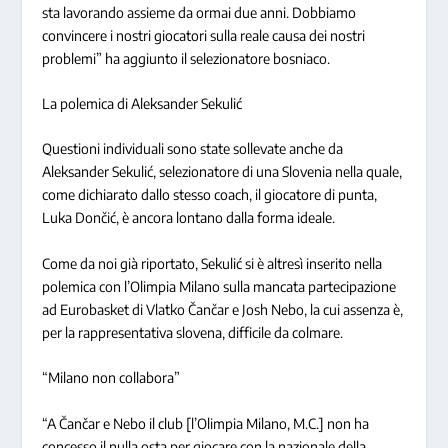
sta lavorando assieme da ormai due anni. Dobbiamo
convincere i nostri giocatori sulla reale causa dei nostri
problemi” ha aggiunto il selezionatore bosniaco.
La polemica di Aleksander Sekulić
Questioni individuali sono state sollevate anche da
Aleksander Sekulić, selezionatore di una Slovenia nella quale,
come dichiarato dallo stesso coach, il giocatore di punta,
Luka Dončić, è ancora lontano dalla forma ideale.
Come da noi già riportato, Sekulić si è altresì inserito nella
polemica con l’Olimpia Milano sulla mancata partecipazione
ad Eurobasket di Vlatko Čančar e Josh Nebo, la cui assenza è,
per la rappresentativa slovena, difficile da colmare.
“Milano non collabora”
“A Čančar e Nebo il club [l’Olimpia Milano, M.C.] non ha
concesso il nulla osta per giocare con la nazionale della