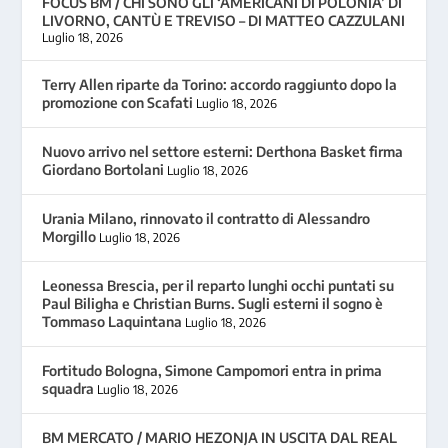
FOCUS BM / CHI SONO GLI ‘AMERICANI DI POLONIA’ DI
LIVORNO, CANTÙ E TREVISO – DI MATTEO CAZZULANI
Luglio 18, 2026
Terry Allen riparte da Torino: accordo raggiunto dopo la
promozione con Scafati
Luglio 18, 2026
Nuovo arrivo nel settore esterni: Derthona Basket firma
Giordano Bortolani
Luglio 18, 2026
Urania Milano, rinnovato il contratto di Alessandro
Morgillo
Luglio 18, 2026
Leonessa Brescia, per il reparto lunghi occhi puntati su
Paul Biligha e Christian Burns. Sugli esterni il sogno è
Tommaso Laquintana
Luglio 18, 2026
Fortitudo Bologna, Simone Campomori entra in prima
squadra
Luglio 18, 2026
BM MERCATO / MARIO HEZONJA IN USCITA DAL REAL