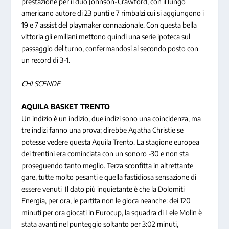
prestazione per il duo Johnson-Crawford, con il lungo
americano autore di 23 punti e 7 rimbalzi cui si aggiungono i
19 e 7 assist del playmaker connazionale. Con questa bella
vittoria gli emiliani mettono quindi una serie ipoteca sul
passaggio del turno, confermandosi al secondo posto con
un record di 3-1.
CHI SCENDE
AQUILA BASKET TRENTO
Un indizio è un indizio, due indizi sono una coincidenza, ma
tre indizi fanno una prova
; direbbe Agatha Christie se
potesse vedere questa Aquila Trento. La stagione europea
dei trentini era cominciata con un sonoro -30 e non sta
proseguendo tanto meglio. Terza sconfitta in altrettante
gare, tutte molto pesanti e quella fastidiosa sensazione di
essere venuti Il dato più inquietante è che la Dolomiti
Energia, per ora, le partita non le gioca neanche: dei 120
minuti per ora giocati in Eurocup, la squadra di Lele Molin è
stata avanti nel punteggio soltanto per 3:02 minuti,