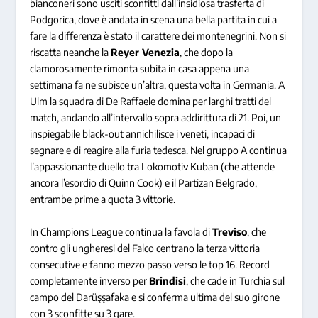
bianconeri sono usciti sconfitti dall’insidiosa trasferta di
Podgorica, dove è andata in scena una bella partita in cui a
fare la differenza è stato il carattere dei montenegrini. Non si
riscatta neanche la
Reyer Venezia
, che dopo la
clamorosamente rimonta subita in casa appena una
settimana fa ne subisce un’altra, questa volta in Germania. A
Ulm la squadra di De Raffaele domina per larghi tratti del
match, andando all’intervallo sopra addirittura di 21. Poi, un
inspiegabile black-out annichilisce i veneti, incapaci di
segnare e di reagire alla furia tedesca. Nel gruppo A continua
l’appassionante duello tra Lokomotiv Kuban (che attende
ancora l’esordio di Quinn Cook) e il Partizan Belgrado,
entrambe prime a quota 3 vittorie.
In Champions League continua la favola di
Treviso
, che
contro gli ungheresi del Falco centrano la terza vittoria
consecutive e fanno mezzo passo verso le top 16. Record
completamente inverso per
Brindisi
, che cade in Turchia sul
campo del Darüşşafaka e si conferma ultima del suo girone
con 3 sconfitte su 3 gare.