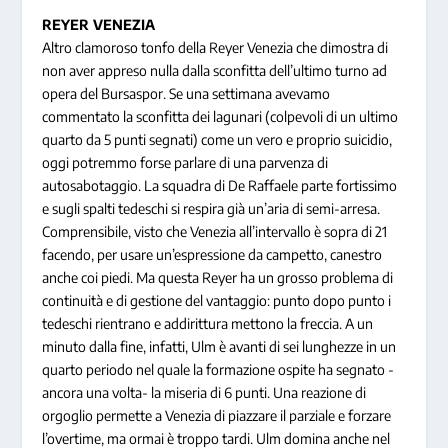
REYER VENEZIA
Altro clamoroso tonfo della Reyer Venezia che dimostra di
non aver appreso nulla dalla sconfitta dell’ultimo turno ad
opera del Bursaspor. Se una settimana avevamo
commentato la sconfitta dei lagunari (colpevoli di un ultimo
quarto da 5 punti segnati) come un vero e proprio suicidio,
oggi potremmo forse parlare di una parvenza di
autosabotaggio. La squadra di De Raffaele parte fortissimo
e sugli spalti tedeschi si respira già un’aria di semi-arresa.
Comprensibile, visto che Venezia all’intervallo è sopra di 21
facendo, per usare un’espressione da campetto,
canestro
anche coi piedi
. Ma questa Reyer ha un grosso problema di
continuità e di gestione del vantaggio: punto dopo punto i
tedeschi rientrano e addirittura mettono la freccia. A un
minuto dalla fine, infatti, Ulm è avanti di sei lunghezze in un
quarto periodo nel quale la formazione ospite ha segnato -
ancora una volta- la miseria di 6 punti. Una reazione di
orgoglio permette a Venezia di piazzare il parziale e forzare
l’overtime, ma ormai è troppo tardi. Ulm domina anche nel