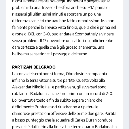
E così la timida resistenza degli ungheresi è piegata senza
problemi da una Treviso che sfora anche sul +17, prima di
rilassarsi gli ultimissimi minuti e sporcare un po’ una
differenza canestri che avrebbe fatto comodissimo. Ma non
fa niente perché la Treviso vista finora, quella che è prima nel
girone di BCL con 3-0, può andare a Szombathely a vincere
senza problemi. Il 17 novembre una vittoria significherebbe
dare certezza a quella che è già grossolanamente, una
bellissima sensazione: il passaggio del turno.
PARTIZAN BELGRADO
La corsa dei serbi non si ferma, Obradovic e compagnia
infilano la terza vittoria su tre partite. Questa volta alla
Aleksandar Nikolic Hall è partita vera, gli avversari sono i
catalani di Badalona, anche loro primi con un record di 2-0.
Lo Joventut è tosto e fin da subito appare chiaro che
difficilmente Punter e soci riusciranno a ripetere le
clamorose prestazioni offensive delle prime due gare. Partita
a basso punteggio che la squadra di Carles Duran conduce
pressoché dall’inizio alla fine: a fine terzo quarto Badalona ha