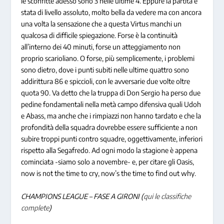
le sconfitte adesso sono 3 nelle ultime 4. Eppure la partita è
stata di livello assoluto, molto bella da vedere ma con ancora
una volta la sensazione che a questa Virtus manchi un
qualcosa di difficile spiegazione. Forse è la continuità
all’interno dei 40 minuti, forse un atteggiamento non
proprio
scarioliano
. O forse, più semplicemente, i problemi
sono dietro, dove i punti subiti nelle ultime quattro sono
addirittura 86 e spiccioli, con le avversarie due volte oltre
quota 90. Va detto che la truppa di Don Sergio ha perso due
pedine fondamentali nella metà campo difensiva quali Udoh
e Abass, ma anche che i rimpiazzi non hanno tardato e che la
profondità della squadra dovrebbe essere sufficiente a non
subire troppi punti contro squadre, oggettivamente, inferiori
rispetto alla Segafredo. Ad ogni modo la stagione è appena
cominciata -siamo solo a novembre- e, per citare gli Oasis,
now is not the time to cry, now’s the time to find out why
.
CHAMPIONS LEAGUE – FASE A GIRONI (
qui le classifiche
complete
)