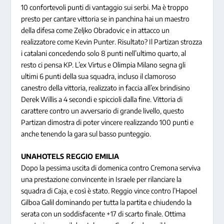
10 confortevoli punti di vantaggio sui serbi. Ma è troppo
presto per cantare vittoria se in panchina hai un maestro
della difesa come Zeljko Obradovic e in attacco un
realizzatore come Kevin Punter. Risultato? Il Partizan strozza
i catalani concedendo solo 8 punti nell’ultimo quarto, al
resto ci pensa KP. L’ex Virtus e Olimpia Milano segna gli
ultimi 6 punti della sua squadra, incluso il clamoroso
canestro della vittoria, realizzato in faccia all’ex brindisino
Derek Willis a 4 secondi e spiccioli dalla fine. Vittoria di
carattere contro un avversario di grande livello, questo
Partizan dimostra di poter vincere realizzando 100 punti e
anche tenendo la gara sul basso punteggio.
UNAHOTELS REGGIO EMILIA
Dopo la pessima uscita di domenica contro Cremona serviva
una prestazione convincente in Israele per rilanciare la
squadra di Caja, e così è stato. Reggio vince contro l’Hapoel
Gilboa Galil dominando per tutta la partita e chiudendo la
serata con un soddisfacente +17 di scarto finale. Ottima