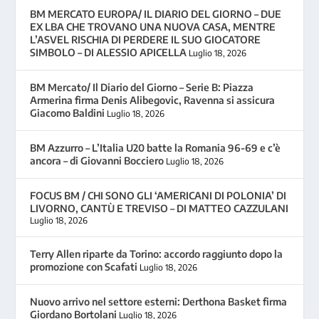
BM MERCATO EUROPA/ IL DIARIO DEL GIORNO – DUE
EX LBA CHE TROVANO UNA NUOVA CASA, MENTRE
L’ASVEL RISCHIA DI PERDERE IL SUO GIOCATORE
SIMBOLO – DI ALESSIO APICELLA
Luglio 18, 2026
BM Mercato/ Il Diario del Giorno – Serie B: Piazza
Armerina firma Denis Alibegovic, Ravenna si assicura
Giacomo Baldini
Luglio 18, 2026
BM Azzurro – L’Italia U20 batte la Romania 96-69 e c’è
ancora – di Giovanni Bocciero
Luglio 18, 2026
FOCUS BM / CHI SONO GLI ‘AMERICANI DI POLONIA’ DI
LIVORNO, CANTÙ E TREVISO – DI MATTEO CAZZULANI
Luglio 18, 2026
Terry Allen riparte da Torino: accordo raggiunto dopo la
promozione con Scafati
Luglio 18, 2026
Nuovo arrivo nel settore esterni: Derthona Basket firma
Giordano Bortolani
Luglio 18, 2026