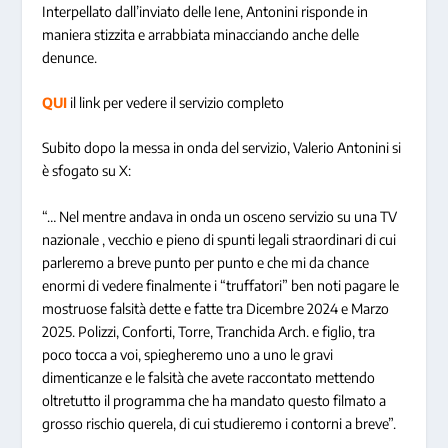
Interpellato dall’inviato delle Iene, Antonini risponde in
maniera stizzita e arrabbiata minacciando anche delle
denunce.
QUI
il link per vedere il servizio completo
Subito dopo la messa in onda del servizio, Valerio Antonini si
è sfogato su X:
“… Nel mentre andava in onda un osceno servizio su una TV
nazionale , vecchio e pieno di spunti legali straordinari di cui
parleremo a breve punto per punto e che mi da chance
enormi di vedere finalmente i “truffatori” ben noti pagare le
mostruose falsità dette e fatte tra Dicembre 2024 e Marzo
2025. Polizzi, Conforti, Torre, Tranchida Arch. e figlio, tra
poco tocca a voi, spiegheremo uno a uno le gravi
dimenticanze e le falsità che avete raccontato mettendo
oltretutto il programma che ha mandato questo filmato a
grosso rischio querela, di cui studieremo i contorni a breve”.