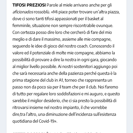
TIFOSI PREZIOSI
Parole al miele arrivano anche per gli
aficionados
rossoblù. «Mi piace poter trovare un’altra piazza,
dove ci sono tanti tifosi appassionati per il basket al
femminile, situazione non sempre riscontrabile ovunque.
Con certezza posso dire loro che cercherò di fare del mio
meglio e di dare il massimo, assieme alle mie compagne,
seguendo le idee di gioco del nostro coach. Conoscendo il
valore ed il potenziale di molte mie compagne, abbiamo la
possibilità di provare a dire la nostra in ogni gara, giocando
al miglior livello possibile. Ai nostri sostenitori aggiungo poi
che sarà necessaria anche della pazienza perché questa è la
prima stagione del club in A1, torneo che rappresenta un
passo non da poco sia per il team che per il club. Noi faremo
di tutto per regalare loro soddisfazioni e mi auguro, e questo
sarebbe il miglior desiderio, che ci sia presto la possibilità di
ritrovarsi insieme nel nostro impianto, il che vorrebbe
dire,tra l’altro, una diminuzione dell’incidenza sull’esistenza
quotidiana del Covid-19».