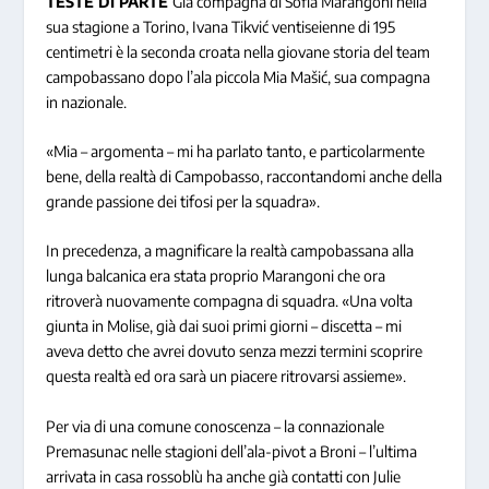
TESTE DI PARTE
Già compagna di Sofia Marangoni nella
sua stagione a Torino, Ivana Tikvić ventiseienne di 195
centimetri è la seconda croata nella giovane storia del team
campobassano dopo l’ala piccola Mia Mašić, sua compagna
in nazionale.
«Mia – argomenta – mi ha parlato tanto, e particolarmente
bene, della realtà di Campobasso, raccontandomi anche della
grande passione dei tifosi per la squadra».
In precedenza, a magnificare la realtà campobassana alla
lunga balcanica era stata proprio Marangoni che ora
ritroverà nuovamente compagna di squadra. «Una volta
giunta in Molise, già dai suoi primi giorni – discetta – mi
aveva detto che avrei dovuto senza mezzi termini scoprire
questa realtà ed ora sarà un piacere ritrovarsi assieme».
Per via di una comune conoscenza – la connazionale
Premasunac nelle stagioni dell’ala-pivot a Broni – l’ultima
arrivata in casa rossoblù ha anche già contatti con Julie