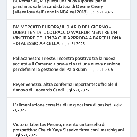
BC Roma SPQR, spunta una nuova ipotesi per la
panchina: sale la candidatura di Dwane Casey
(allenatore dell’anno in NBA nel 2018)
Luglio 21, 2026
BM MERCATO EUROPA/ IL DIARIO DEL GIORNO –
DUBAI TENTA IL COLPACCIO WALKUP, MENTRE UN
VINCITORE DELL’NBA CUP APPRODA A BARCELLONA
– DI ALESSIO APICELLA
Luglio 21, 2026
Pallacanestro Trieste, incontro positivo tra la nuova
società e il Comune: a breve ci sarà una nuova riunione
per definire la gestione del PalaRubini
Luglio 21, 2026
Reyer Venezia, altra conferma importante: ufficiale il
rinnovo di Leonardo Candi
Luglio 21, 2026
L’alimentazione corretta di un giocatore di basket
Luglio
21, 2026
Victoria Libertas Pesaro, inserito un tassello di
prospettiva: Cheick Yaya Sissoko firma con i marchigiani
Luglio 21, 2026