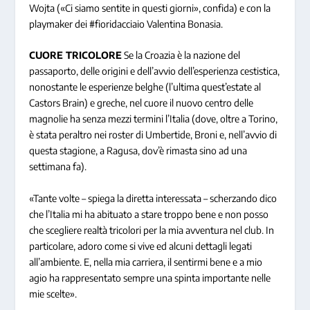
Wojta («Ci siamo sentite in questi giorni», confida) e con la
playmaker dei #fioridacciaio Valentina Bonasia.
CUORE TRICOLORE
Se la Croazia è la nazione del
passaporto, delle origini e dell’avvio dell’esperienza cestistica,
nonostante le esperienze belghe (l’ultima quest’estate al
Castors Brain) e greche, nel cuore il nuovo centro delle
magnolie ha senza mezzi termini l’Italia (dove, oltre a Torino,
è stata peraltro nei roster di Umbertide, Broni e, nell’avvio di
questa stagione, a Ragusa, dov’è rimasta sino ad una
settimana fa).
«Tante volte – spiega la diretta interessata – scherzando dico
che l’Italia mi ha abituato a stare troppo bene e non posso
che scegliere realtà tricolori per la mia avventura nel club. In
particolare, adoro come si vive ed alcuni dettagli legati
all’ambiente. E, nella mia carriera, il sentirmi bene e a mio
agio ha rappresentato sempre una spinta importante nelle
mie scelte».