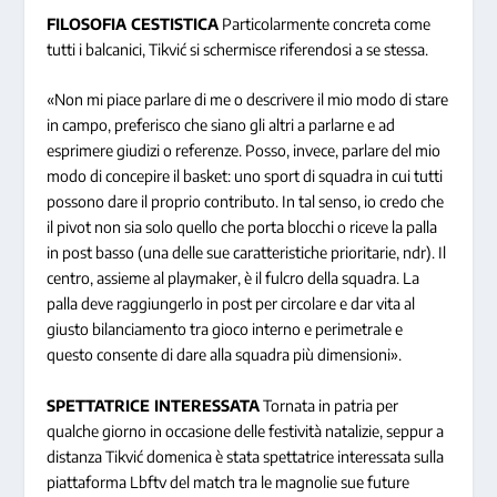
FILOSOFIA CESTISTICA
Particolarmente concreta come
tutti i balcanici, Tikvić si schermisce riferendosi a se stessa.
«Non mi piace parlare di me o descrivere il mio modo di stare
in campo, preferisco che siano gli altri a parlarne e ad
esprimere giudizi o referenze. Posso, invece, parlare del mio
modo di concepire il basket: uno sport di squadra in cui tutti
possono dare il proprio contributo. In tal senso, io credo che
il pivot non sia solo quello che porta blocchi o riceve la palla
in post basso (una delle sue caratteristiche prioritarie, ndr). Il
centro, assieme al playmaker, è il fulcro della squadra. La
palla deve raggiungerlo in post per circolare e dar vita al
giusto bilanciamento tra gioco interno e perimetrale e
questo consente di dare alla squadra più dimensioni».
SPETTATRICE INTERESSATA
Tornata in patria per
qualche giorno in occasione delle festività natalizie, seppur a
distanza Tikvić domenica è stata spettatrice interessata sulla
piattaforma Lbftv del match tra le magnolie sue future