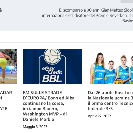
tà
E’ scomparso a 90 anni Gian Matteo Sidoli
internazionale ed ideatore del Premio Reverberi. Il 
Baske
ZADAR
BM SULLE STRADE
Dal 26 aprile Roseto 
I
D’EUROPA/ Bonn ed Alba
la Nazionale ucraina 
E
continuano la corsa,
il primo centro Tecnic
ATE
inciampo Bayern,
federale 3×3
Washington MVP – di
Aprile 22, 2022
Daniele Morbio
Maggio 3, 2023