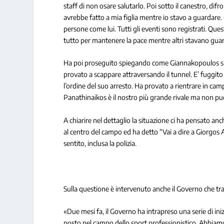
staff di non osare salutarlo. Poi sotto il canestro, di
avrebbe fatto a mia figlia mentre io stavo a guardar
persone come lui. Tutti gli eventi sono registrati. Qu
tutto per mantenere la pace mentre altri stavano guarda
Ha poi proseguito spiegando come Giannakopoulos sia 
provato a scappare attraversando il tunnel. E’ fuggito m
l’ordine del suo arresto. Ha provato a rientrare in camp
Panathinaikos è il nostro più grande rivale ma non pu
A chiarire nel dettaglio la situazione ci ha pensato a
al centro del campo ed ha detto “Vai a dire a Giorgos A
sentito, inclusa la polizia.
Sulla questione è intervenuto anche il Governo che tr
«Due mesi fa, il Governo ha intrapreso una serie di ini
posto nel campo dello sport professionistico. Abbiamo 