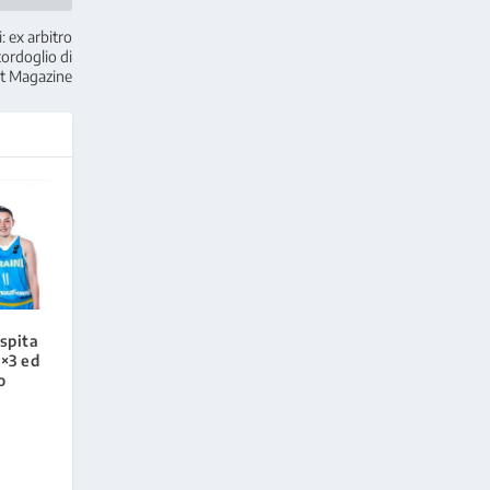
: ex arbitro
cordoglio di
t Magazine
ospita
3×3 ed
o