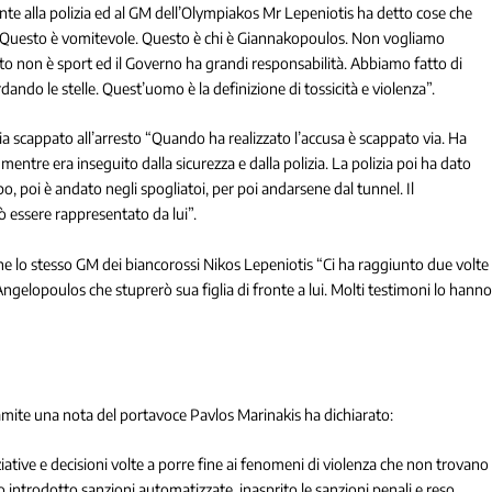
fronte alla polizia ed al GM dell’Olympiakos Mr Lepeniotis ha detto cose che
e. Questo è vomitevole. Questo è chi è Giannakopoulos. Non vogliamo
esto non è sport ed il Governo ha grandi responsabilità. Abbiamo fatto di
ndo le stelle. Quest’uomo è la definizione di tossicità e violenza”.
scappato all’arresto “Quando ha realizzato l’accusa è scappato via. Ha
entre era inseguito dalla sicurezza e dalla polizia. La polizia poi ha dato
o, poi è andato negli spogliatoi, per poi andarsene dal tunnel. Il
ò essere rappresentato da lui”.
nche lo stesso GM dei biancorossi Nikos Lepeniotis “Ci ha raggiunto due volte
ngelopoulos che stuprerò sua figlia di fronte a lui. Molti testimoni lo hann
amite una nota del portavoce Pavlos Marinakis ha dichiarato:
ziative e decisioni volte a porre fine ai fenomeni di violenza che non trovano
introdotto sanzioni automatizzate, inasprito le sanzioni penali e reso