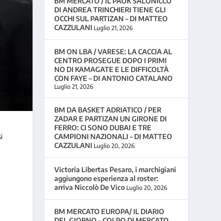
BM MERCATO / IL PAOK SALONICCO
DI ANDREA TRINCHIERI TIENE GLI
OCCHI SUL PARTIZAN – DI MATTEO
CAZZULANI
Luglio 21, 2026
BM ON LBA / VARESE: LA CACCIA AL
CENTRO PROSEGUE DOPO I PRIMI
NO DI KAMAGATE E LE DIFFICOLTÀ
CON FAYE – DI ANTONIO CATALANO
Luglio 21, 2026
BM DA BASKET ADRIATICO / PER
ZADAR E PARTIZAN UN GIRONE DI
FERRO: CI SONO DUBAI E TRE
i
CAMPIONI NAZIONALI – DI MATTEO
CAZZULANI
Luglio 20, 2026
Victoria Libertas Pesaro, i marchigiani
aggiungono esperienza al roster:
arriva Niccolò De Vico
Luglio 20, 2026
BM MERCATO EUROPA/ IL DIARIO
DEL GIORNO – COLPO DI MERCATO