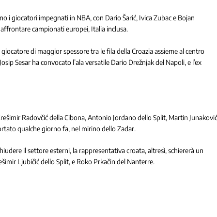
no i giocatori impegnati in NBA, con Dario Šarić, Ivica Zubac e Bojan
 affrontare campionati europei, Italia inclusa.
giocatore di maggior spessore tra le fila della Croazia assieme al centro
sip Sesar ha convocato l’ala versatile Dario Drežnjak del Napoli, e l’ex
rešimir Radovčić della Cibona, Antonio Jordano dello Split, Martin Junakovi
ortato qualche giorno fa, nel mirino dello Zadar.
dere il settore esterni, la rappresentativa croata, altresì, schiererà un
mir Ljubičić dello Split, e Roko Prkačin del Nanterre.