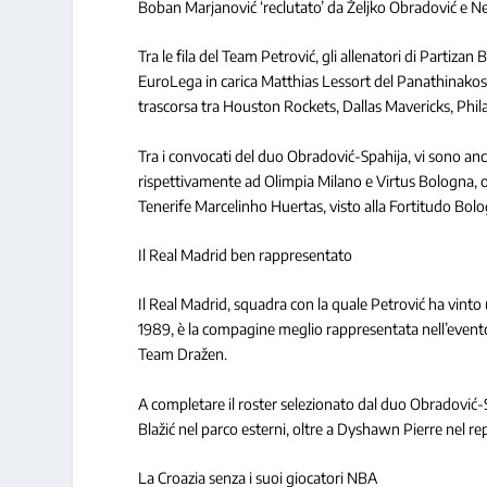
Boban Marjanović ‘reclutato’ da Željko Obradović e N
Tra le fila del Team Petrović, gli allenatori di Partizan
EuroLega in carica Matthias Lessort del Panathinakos,
trascorsa tra Houston Rockets, Dallas Mavericks, Phila
Tra i convocati del duo Obradović-Spahija, vi sono anche
rispettivamente ad Olimpia Milano e Virtus Bologna, o
Tenerife Marcelinho Huertas, visto alla Fortitudo Bo
Il Real Madrid ben rappresentato
Il Real Madrid, squadra con la quale Petrović ha vint
1989, è la compagine meglio rappresentata nell’evento,
Team Dražen.
A completare il roster selezionato dal duo Obradović-S
Blažić nel parco esterni, oltre a Dyshawn Pierre nel re
La Croazia senza i suoi giocatori NBA