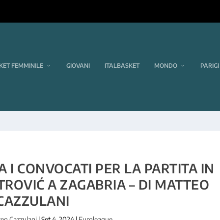
KET FEMMINILE
GIOVANI
ITALBASKET
MONDO
PARIGI
A I CONVOCATI PER LA PARTITA IN
ROVIĆ A ZAGABRIA – DI MATTEO
CAZZULANI
eo Cazzulani
|
Set 4, 2024
|
Euroleague