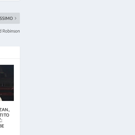
SSIMO
ald Robinson
IZAN,
TITO
:
BE