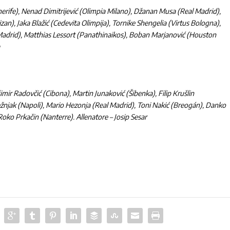
erife), Nenad Dimitrijević (Olimpia Milano), Džanan Musa (Real Madrid),
n), Jaka Blažić (Cedevita Olimpija), Tornike Shengelia (Virtus Bologna),
Madrid), Matthias Lessort (Panathinaikos), Boban Marjanović (Houston
a
imir Radovčić (Cibona), Martin Junaković (Šibenka), Filip Krušlin
žnjak (Napoli), Mario Hezonja (Real Madrid), Toni Nakić (Breogán), Danko
Roko Prkačin (Nanterre). Allenatore – Josip Sesar