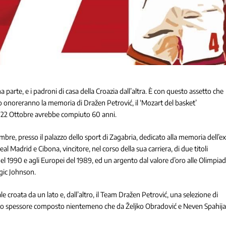
 parte, e i padroni di casa della Croazia dall’altra. È con questo assetto che
o onoreranno la memoria di Dražen Petrović, il ‘Mozart del basket’
 22 Ottobre avrebbe compiuto 60 anni.
mbre, presso il palazzo dello sport di Zagabria, dedicato alla memoria dell’e
al Madrid e Cibona, vincitore, nel corso della sua carriera, di due titoli
el 1990 e agli Europei del 1989, ed un argento dal valore d’oro alle Olimpiad
gic Johnson.
le croata da un lato e, dall’altro, il Team Dražen Petrović, una selezione di
luto spessore composto nientemeno che da Željko Obradović e Neven Spahija