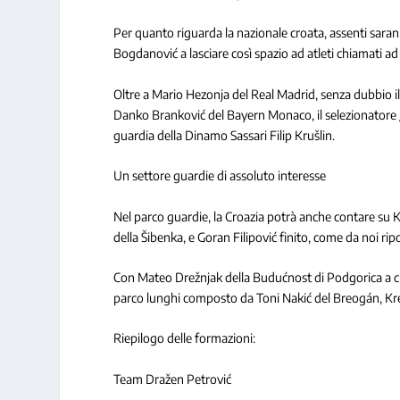
Per quanto riguarda la nazionale croata, assenti saran
Bogdanović a lasciare così spazio ad atleti chiamati ad
Oltre a Mario Hezonja del Real Madrid, senza dubbio il 
Danko Branković del Bayern Monaco, il selezionatore Jo
guardia della Dinamo Sassari Filip Krušlin.
Un settore guardie di assoluto interesse
Nel parco guardie, la Croazia potrà anche contare su K
della Šibenka, e Goran Filipović finito, come da noi rip
Con Mateo Drežnjak della Budućnost di Podgorica a chiu
parco lunghi composto da Toni Nakić del Breogán, Kreši
Riepilogo delle formazioni:
Team Dražen Petrović