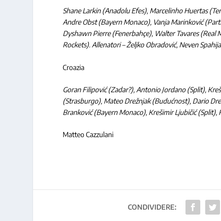
Shane Larkin (Anadolu Efes), Marcelinho Huertas (Ten
Andre Obst (Bayern Monaco), Vanja Marinković (Partiza
Dyshawn Pierre (Fenerbahçe), Walter Tavares
(Real 
Rockets). Allenatori – Željko Obradović, Neven Spahij
Croazia
Goran Filipović (Zadar?), Antonio Jordano (Split), Kreš
(Strasburgo), Mateo Drežnjak (Budućnost), Dario Dre
Branković (Bayern Monaco), Krešimir Ljubičić (Split), 
Matteo Cazzulani
CONDIVIDERE: