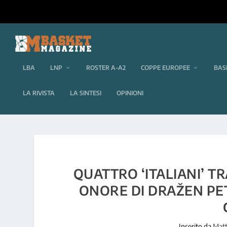
LBA
LNP
ROSTER A-A2
COPPE EUROPEE
BAS
LA RIVISTA
LA SINTESI
OPINIONI
QUATTRO ‘ITALIANI’ TR
ONORE DI DRAŽEN PET
Inserito da
Matt