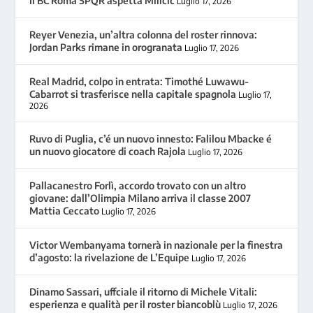
Il BC Roma SPQR aspetta Milicic
Luglio 17, 2026
Reyer Venezia, un’altra colonna del roster rinnova:
Jordan Parks rimane in orogranata
Luglio 17, 2026
Real Madrid, colpo in entrata: Timothé Luwawu-
Cabarrot si trasferisce nella capitale spagnola
Luglio 17,
2026
Ruvo di Puglia, c’é un nuovo innesto: Falilou Mbacke é
un nuovo giocatore di coach Rajola
Luglio 17, 2026
Pallacanestro Forlì, accordo trovato con un altro
giovane: dall’Olimpia Milano arriva il classe 2007
Mattia Ceccato
Luglio 17, 2026
Victor Wembanyama tornerà in nazionale per la finestra
d’agosto: la rivelazione de L’Equipe
Luglio 17, 2026
Dinamo Sassari, uffciale il ritorno di Michele Vitali:
esperienza e qualità per il roster biancoblù
Luglio 17, 2026