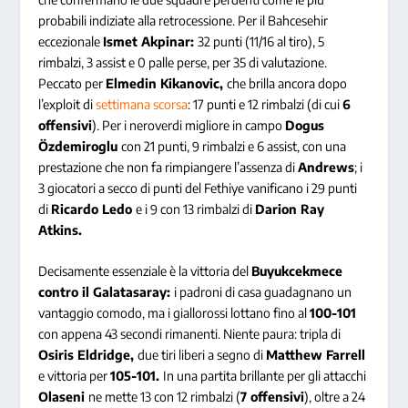
probabili indiziate alla retrocessione. Per il Bahcesehir
eccezionale
Ismet Akpinar:
32 punti (11/16 al tiro), 5
rimbalzi, 3 assist e 0 palle perse, per 35 di valutazione.
Peccato per
Elmedin Kikanovic,
che brilla ancora dopo
l’exploit di
settimana scorsa
: 17 punti e 12 rimbalzi (di cui
6
offensivi
). Per i neroverdi migliore in campo
Dogus
Özdemiroglu
con 21 punti, 9 rimbalzi e 6 assist, con una
prestazione che non fa rimpiangere l’assenza di
Andrews
; i
3 giocatori a secco di punti del Fethiye vanificano i 29 punti
di
Ricardo Ledo
e i 9 con 13 rimbalzi di
Darion Ray
Atkins.
Decisamente essenziale è la vittoria del
Buyukcekmece
contro il Galatasaray:
i padroni di casa guadagnano un
vantaggio comodo, ma i giallorossi lottano fino al
100-101
con appena 43 secondi rimanenti. Niente paura: tripla di
Osiris Eldridge,
due tiri liberi a segno di
Matthew Farrell
e vittoria per
105-101.
In una partita brillante per gli attacchi
Olaseni
ne mette 13 con 12 rimbalzi (
7 offensivi
), oltre a 24