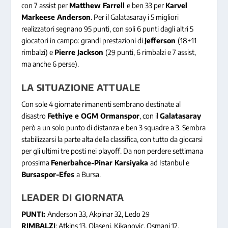
con 7 assist per
Matthew Farrell
e ben 33 per
Karvel
Markeese Anderson
. Per il Galatasaray i 5 migliori
realizzatori segnano 95 punti, con soli 6 punti dagli altri 5
giocatori in campo: grandi prestazioni di
Jefferson
(18+11
rimbalzi) e
Pierre Jackson
(29 punti, 6 rimbalzi e 7 assist,
ma anche 6 perse).
LA SITUAZIONE ATTUALE
Con sole 4 giornate rimanenti sembrano destinate al
disastro
Fethiye e OGM Ormanspor
, con il
Galatasaray
però a un solo punto di distanza e ben 3 squadre a 3. Sembra
stabilizzarsi la parte alta della classifica, con tutto da giocarsi
per gli ultimi tre posti nei playoff. Da non perdere settimana
prossima
Fenerbahce-Pinar Karsiyaka
ad Istanbul e
Bursaspor-Efes
a Bursa.
LEADER DI GIORNATA
PUNTI:
Anderson 33, Akpinar 32, Ledo 29
RIMBALZI
: Atkins 13, Olaseni, Kikanovic, Osmani 12,