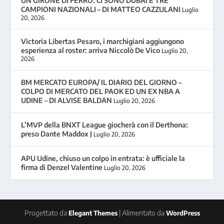
UN GIRONE DI FERRO: CI SONO DUBAI E TRE
CAMPIONI NAZIONALI – DI MATTEO CAZZULANI
Luglio
20, 2026
Victoria Libertas Pesaro, i marchigiani aggiungono
esperienza al roster: arriva Niccolò De Vico
Luglio 20,
2026
BM MERCATO EUROPA/ IL DIARIO DEL GIORNO –
COLPO DI MERCATO DEL PAOK ED UN EX NBA A
UDINE – DI ALVISE BALDAN
Luglio 20, 2026
L’MVP della BNXT League giocherà con il Derthona:
preso Dante Maddox J
Luglio 20, 2026
APU Udine, chiuso un colpo in entrata: è ufficiale la
firma di Denzel Valentine
Luglio 20, 2026
Progettato da
| Alimentato da
Elegant Themes
WordPress