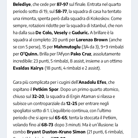
Belediye
, che cede per
87-97
sul finale. Entrata nel quarto
periodo sotto di 19, sul
58-77
, la squadra di casa ha tentato
una rimonta, spenta però dalla squadra di Kokoskov. Come
sempre, rotazioni ridotte per la squadra di Istanbul, che non
ha dalla sua
De Colo, Vesely
e
Guduric.
A brillare è la
squadra al completo: 20 punti per
Lorenzo Brown
(anche
se con 5 perse), 15 per
Mahmutoglu
(3/4 da 3), 9+9 rimbalzi
per
O’Quinn.
Brilla per l’Afyon
Pako Cruz
, assolutamente
incredibile: 23 punti, 5 rimbalzi, 8 assist, insieme a un ottimo
Evaldas Kairys
(18 punti, 4 rimbalzi e 2 assist).
Gara più complicata per i cugini dell’
Anadolu Efes
, che
ospitano il
Petkim Spor
. Dopo un primo quarto atomico,
chiuso sul
32-20
, la squadra di Ergin Ataman si rilassa e
subisce un controparziale da
12-25
per entrare negli
spogliatoi sotto di 1. L’equilibrio continua, con l’ultimo
periodo che si apre sul
65-65
; tenta la stoccata il Petkim,
volando fino al
68-73
dopo 3 minuti. Ma è un’illusione: la
combo
Bryant Duston-Kruno Simon
(21 punti, 6 rimbalzi,