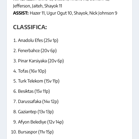
Jefferson, Jaiteh, Shayok 11
ASSIST:
Hazer 11, Ugur Ogut 10, Shayok, Nick Johnson 9
CLASSIFICA
:
Anadolu Efes (25v 1p)
Fenerbahce (20v 6p)
Pinar Karsiyaka (20v 6p)
Tofas (16v 10p)
Turk Telekom (15v 11p)
Besiktas (15v 11p)
Darussafaka (14v 12p)
Gaziantep (13v 13p)
Afyon Belediye (12v 14p)
Bursaspor (11v 15p)