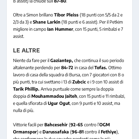
8 assist) la chiude sull’
87-80
.
Oltre a Simon brillano
Tibor Pleiss
(18 punti con 5/5 da 2 e
2/3 da 3) e
Shane Larkin
(18 punti e 6 assist). Per il Petkim
migliore in campo
Ian Hummer
, con 15 punti, 5 rimbalzi e 7
assist.
LE ALTRE
Niente da fare per il
Gaziantep,
che continua il suo periodo
altalenante perdendo per
84-72
in casa del
Tofas.
Ottimo
lavoro di casa della squadra di Bursa, con 7 giocatori con 8 o
più punti, tra cui svettano i 13 di
Zubcic
e i 9 con 10 assist di
Tarik Phillip.
Arriva puntuale come sempre la doppia
doppia di
Mouhammadou Jaiteh
, con 15 punti e 11 rimbalzi,
e quella sfiorata di
Ugur Ogut
, con 9 punti e 10 assist, ma
nulla di più.
Vittorie facili per
Bahcesehir
(
92-65
contro l’
OGM
Ormanspor
) e
Darussafaka
(
96-81
contro il
Fethiye
),
che confermano le due squadre perdenti come le più