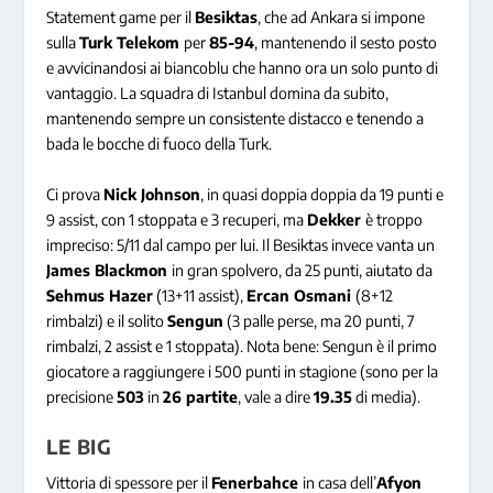
Statement game per il
Besiktas
, che ad Ankara si impone
sulla
Turk Telekom
per
85-94
, mantenendo il sesto posto
e avvicinandosi ai biancoblu che hanno ora un solo punto di
vantaggio. La squadra di Istanbul domina da subito,
mantenendo sempre un consistente distacco e tenendo a
bada le bocche di fuoco della Turk.
Ci prova
Nick Johnson
, in quasi doppia doppia da 19 punti e
9 assist, con 1 stoppata e 3 recuperi, ma
Dekker
è troppo
impreciso: 5/11 dal campo per lui. Il Besiktas invece vanta un
James Blackmon
in gran spolvero, da 25 punti, aiutato da
Sehmus Hazer
(13+11 assist),
Ercan Osmani
(8+12
rimbalzi) e il solito
Sengun
(3 palle perse, ma 20 punti, 7
rimbalzi, 2 assist e 1 stoppata). Nota bene: Sengun è il primo
giocatore a raggiungere i 500 punti in stagione (sono per la
precisione
503
in
26 partite
, vale a dire
19.35
di media).
LE BIG
Vittoria di spessore per il
Fenerbahce
in casa dell’
Afyon