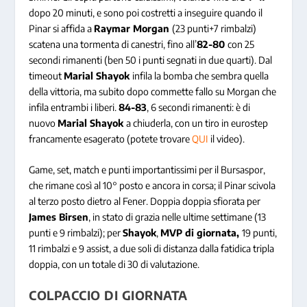
dopo 20 minuti, e sono poi costretti a inseguire quando il
Pinar si affida a
Raymar Morgan
(23 punti+7 rimbalzi)
scatena una tormenta di canestri, fino all’
82-80
con 25
secondi rimanenti (ben 50 i punti segnati in due quarti). Dal
timeout
Marial Shayok
infila la bomba che sembra quella
della vittoria, ma subito dopo commette fallo su Morgan che
infila entrambi i liberi.
84-83
, 6 secondi rimanenti: è di
nuovo
Marial Shayok
a chiuderla, con un tiro in eurostep
francamente esagerato (potete trovare
QUI
il video).
Game, set, match e punti importantissimi per il Bursaspor,
che rimane così al 10° posto e ancora in corsa; il Pinar scivola
al terzo posto dietro al Fener. Doppia doppia sfiorata per
James Birsen
, in stato di grazia nelle ultime settimane (13
punti e 9 rimbalzi); per
Shayok
,
MVP di giornata,
19 punti,
11 rimbalzi e 9 assist, a due soli di distanza dalla fatidica tripla
doppia, con un totale di 30 di valutazione.
COLPACCIO DI GIORNATA