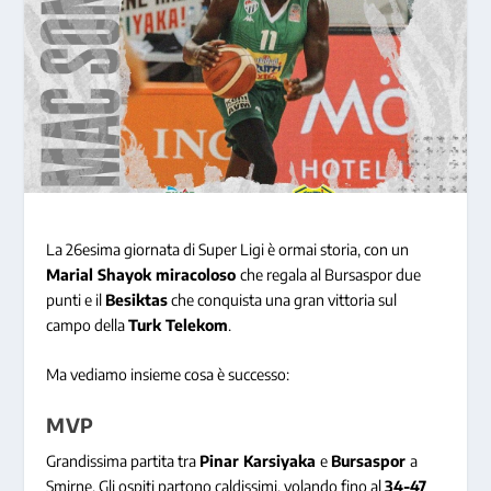
La 26esima giornata di Super Ligi è ormai storia, con un
Marial Shayok miracoloso
che regala al Bursaspor due
punti e il
Besiktas
che conquista una gran vittoria sul
campo della
Turk Telekom
.
Ma vediamo insieme cosa è successo:
MVP
Grandissima partita tra
Pinar Karsiyaka
e
Bursaspor
a
Smirne. Gli ospiti partono caldissimi, volando fino al
34-47