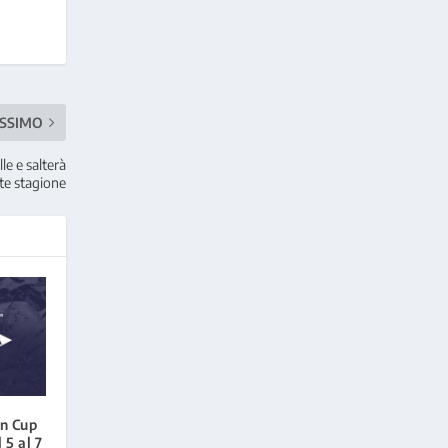
SSIMO
le e salterà
te stagione
en Cup
 5 al 7