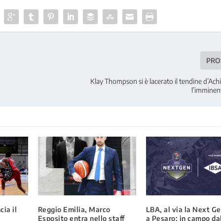
PRO
Klay Thompson si è lacerato il tendine d’Achil
l’imminen
ia il
Reggio Emilia, Marco
LBA, al via la Next G
Esposito entra nello staff
a Pesaro: in campo dal