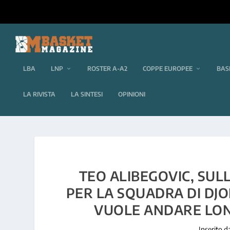
LBA
LNP
ROSTER A-A2
COPPE EUROPEE
BAS
LA RIVISTA
LA SINTESI
OPINIONI
TEO ALIBEGOVIC, SULL
PER LA SQUADRA DI DJO
VUOLE ANDARE LON
Inserito d