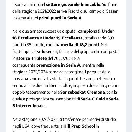
il suo cammino nel
settore giovanile biancoblu
. Sul finire
della stagione 2021/2022 arriva l’esordio sul campo di Sassari
insieme ai suoi
primi punti in Serie A
.
Nelle due annate successive disputa i
campionati Under
18 Eccellenza
e
Under 19 Eccellenza
, totalizzando 693
punti in 38 partite, con una
media di
18,2 punti
. Nel
frattempo, a livello senior, fa parte del gruppo che conquista
lo
storico Triplete
del 2022/2023 e la
cosneguente
promozione in Serie A
, mentre nella
stagione 2023/2024 torna ad assaggiare il parquet della
massima serie nella trasferta in quel di Pesaro, mettendo a
segno anche due tiri liberi. Inoltre, in questi due anni gioca in
doppio tesseramento nella
Sansebasket Cremona
, con la
quale è protagonista nei campionati di
Serie C Gold
e
Serie
B Interregionale
.
Nella stagione 2024/2025, si trasferisce per motivi di studio
negli USA, dove frequenta la
Hill Prep School
in