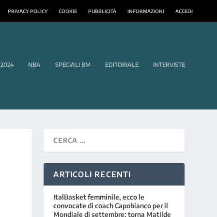
PRIVACY POLICY
COOKIE
PUBBLICITÀ
INFORMAZIONI
ACCEDI
 2024
NBA
SPECIALI BM
EDITORIALE
INTERVISTE
ARTICOLI RECENTI
ItalBasket femminile, ecco le
convocate di coach Capobianco per il
Mondiale di settembre: torna Matilde