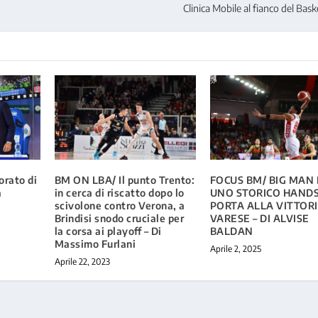
Clinica Mobile al fianco del Ba
orato di
BM ON LBA/ Il punto Trento:
FOCUS BM/ BIG MAN 
a
in cerca di riscatto dopo lo
UNO STORICO HAND
scivolone contro Verona, a
PORTA ALLA VITTOR
Brindisi snodo cruciale per
VARESE – DI ALVISE
la corsa ai playoff – Di
BALDAN
Massimo Furlani
Aprile 2, 2025
Aprile 22, 2023