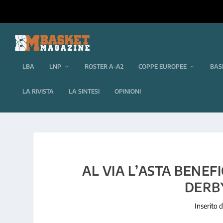
LBA
LNP
ROSTER A-A2
COPPE EUROPEE
BAS
LA RIVISTA
LA SINTESI
OPINIONI
AL VIA L’ASTA BENEF
DERB
Inserito 