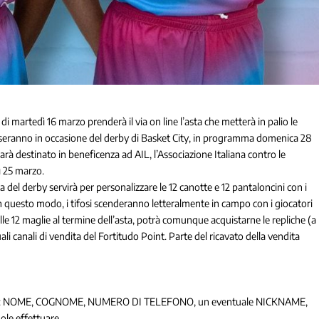
 martedì 16 marzo prenderà il via on line l’asta che metterà in palio le
osseranno in occasione del derby di Basket City, in programma domenica 28
 sarà destinato in beneficenza ad AIL, l’Associazione Italiana contro le
ì 25 marzo.
ta del derby servirà per personalizzare le 12 canotte e 12 pantaloncini con i
In questo modo, i tifosi scenderanno letteralmente in campo con i giocatori
elle 12 maglie al termine dell’asta, potrà comunque acquistarne le repliche (a
ali canali di vendita del Fortitudo Point. Parte del ricavato della vendita
cando: NOME, COGNOME, NUMERO DI TELEFONO, un eventuale NICKNAME,
uole effettuare.