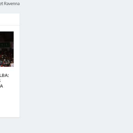
sket Ravenna
LBA:
S
IA