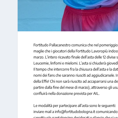
Fortitudo Pallacanestro comunica che nel pomeriggio di
maglie che i giocatori della Fortitudo Lavoropiù ind
marzo. L’intero ricavato finale dell’asta delle 12 divise
Leucemie, linfomi e mielomi. L’asta si chiuderà gioved
Il tempo che intercorre fra la chiusura dell’asta e la da
nomi dei fans che saranno riusciti ad aggiudicarsele. 
della Effe! Chi non sarà riuscito ad accaparrarsi una d
partire dalla fine del mese di marzo), attraverso gli usu
confluirà nella donazione prevista per AIL.
Le modalità per partecipare all’asta sono le seguenti:
inviare mail a info@fortitudobologna.it comuni
canotta e/o pantaloncino desiderati e rilancio che si v