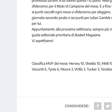
promosso da BM. A lui vanno quindi i 10 punti nella grad
sfideranno per il titolo di Campione del mese. E a fine 
ai punti raccolti ogni mese si sfideranno per elegger
giornata secondo posto e sei punti per Julian Gamble ne
per lui.
Appuntamento alla prossima settimana, sempre più numer
guida editoriale prioritaria di Basket Magazine.
Vi aspettiamo!
Classifica MVP del mese: Hervey 10, Shields 10, Melli 
Visconti 6, Tyree 6, Moore 3, Willis 3, Tucker 3, Tessito
CONDIVIDERE: