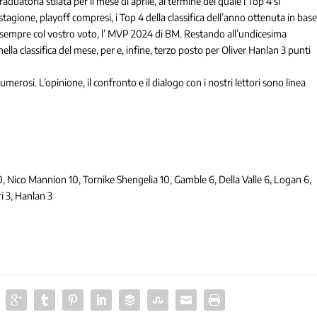
uatoria stilata per il mese di aprile, al termine del quale i Top 4 si
stagione, playoff compresi, i Top 4 della classifica dell’anno ottenuta in bas
e, sempre col vostro voto, l’ MVP 2024 di BM. Restando all’undicesima
lla classifica del mese, per e, infine, terzo posto per Oliver Hanlan 3 punti
osi. L’opinione, il confronto e il dialogo con i nostri lettori sono linea
10, Nico Mannion 10, Tornike Shengelia 10, Gamble 6, Della Valle 6, Logan 6,
ri 3, Hanlan 3