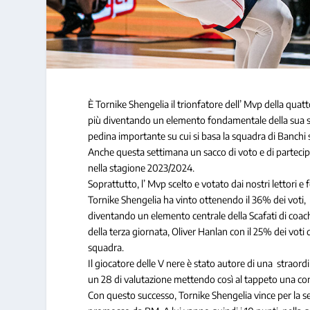
È Tornike Shengelia il trionfatore dell’ Mvp della quat
più diventando un elemento fondamentale della sua s
pedina importante su cui si basa la squadra di Banchi s
Anche questa settimana un sacco di voto e di partecip
nella stagione 2023/2024.
Soprattutto, l’ Mvp scelto e votato dai nostri lettori e 
Tornike Shengelia ha vinto ottenendo il 36% dei voti, i
diventando un elemento centrale della Scafati di coach 
della terza giornata, Oliver Hanlan con il 25% dei vot
squadra.
Il giocatore delle V nere è stato autore di una straord
un 28 di valutazione mettendo così al tappeto una c
Con questo successo, Tornike Shengelia vince per la se