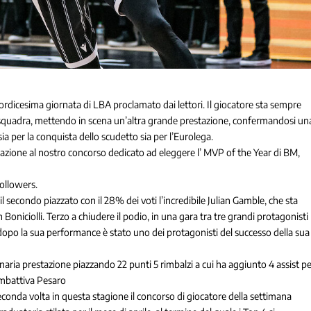
tordicesima giornata di LBA proclamato dai lettori. Il giocatore sta sempre
quadra, mettendo in scena un’altra grande prestazione, confermandosi un
ia per la conquista dello scudetto sia per l’Eurolega.
azione al nostro concorso dedicato ad eleggere l’ MVP of the Year di BM,
followers.
l secondo piazzato con il 28% dei voti l’incredibile Julian Gamble, che sta
Boniciolli. Terzo a chiudere il podio, in una gara tra tre grandi protagonisti
i dopo la sua performance è stato uno dei protagonisti del successo della sua
inaria prestazione piazzando 22 punti 5 rimbalzi a cui ha aggiunto 4 assist p
ombattiva Pesaro
conda volta in questa stagione il concorso di giocatore della settimana