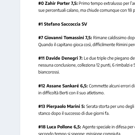
#0 Zahir Porter 7,5:
Primo tempo extralusso per l’am
sue percentuali calano, ma chiude comunque con 18 pu
#1 Stefano Saccoccia SV
#7 Giovanni Tomassini 7,5:
Rimane caldissimo dopo l
Quando il capitano gioca così, difficilmente Rimini per
#11 Davide Denegri 7:
Le due triple che piegano de
nessuna conclusione, colleziona 12 punti, 6 rimbalzi e 5
biancorossi.
#12 Assane Sankaré 6,5:
Commette alcuni errori di
in difficoltà Berti con il suo atletismo.
#13 Pierpaolo Marini 5:
Serata storta per uno degli
stanco dopo il successo di due giorni fa.
#18 Luca Pollone 6,5:
Agente speciale in difesa per c
secondo tempo si spegne: missione compiuta.