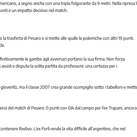
ericano, a segno anche con una tripla folgorante da 9 metri. Nella ripresa 
nti e un impatto decisivo nel match.
a trasferta di Pesaro e si mette alle spalle le polemiche con altri 19 punti.
de.
finitivamente le gambe agli avversari portano la sua firma. Non forza
 assist e disputa la solita partita da professore: una certezza per i
 gioventù, ma il classe 2007 crea grande scompiglio sotto i tabelloni e mett
 eroi del match di Pesaro: 0 punti con 0/4 dal campo per l’ex Trapani, ancora
ontenere Redivo. L’ex Forlì rende la vita difficile all’argentino, che nel