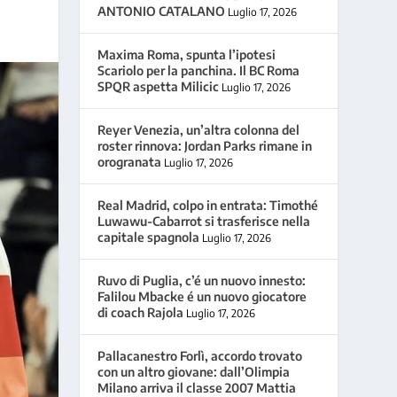
ANTONIO CATALANO
Luglio 17, 2026
Maxima Roma, spunta l’ipotesi
Scariolo per la panchina. Il BC Roma
SPQR aspetta Milicic
Luglio 17, 2026
Reyer Venezia, un’altra colonna del
roster rinnova: Jordan Parks rimane in
orogranata
Luglio 17, 2026
Real Madrid, colpo in entrata: Timothé
Luwawu-Cabarrot si trasferisce nella
capitale spagnola
Luglio 17, 2026
Ruvo di Puglia, c’é un nuovo innesto:
Falilou Mbacke é un nuovo giocatore
di coach Rajola
Luglio 17, 2026
Pallacanestro Forlì, accordo trovato
con un altro giovane: dall’Olimpia
Milano arriva il classe 2007 Mattia