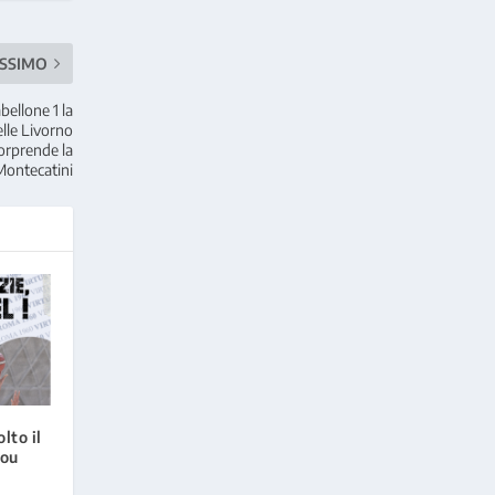
SSIMO
bellone 1 la
lle Livorno
sorprende la
ontecatini
lto il
kou