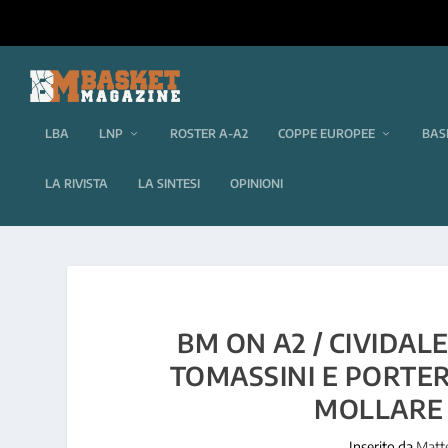
LBA
LNP
ROSTER A-A2
COPPE EUROPEE
BAS
LA RIVISTA
LA SINTESI
OPINIONI
BM ON A2 / CIVIDALE
TOMASSINI E PORTER
MOLLARE 
Inserito da
Matt