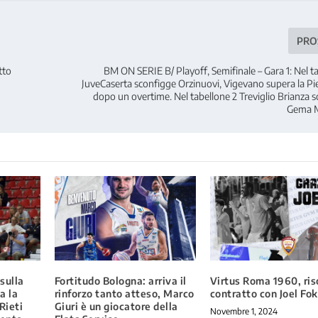
PRO
tto
BM ON SERIE B/ Playoff, Semifinale – Gara 1: Nel ta
JuveCaserta sconfigge Orzinuovi, Vigevano supera la Pie
dopo un overtime. Nel tabellone 2 Treviglio Brianza 
Gema M
sulla
Fortitudo Bologna: arriva il
Virtus Roma 1960, riso
a la
rinforzo tanto atteso, Marco
contratto con Joel Fo
Rieti
Giuri è un giocatore della
Novembre 1, 2024