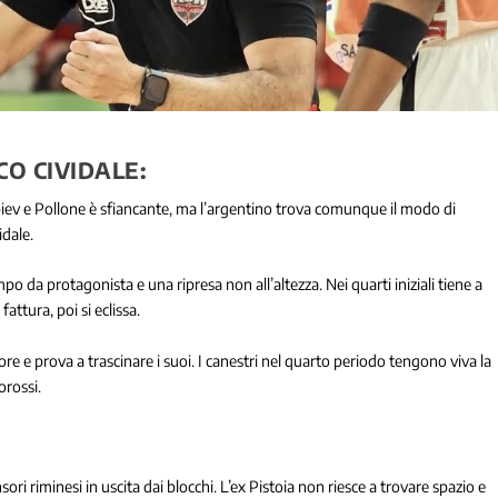
CO CIVIDALE:
ipiev e Pollone è sfiancante, ma l’argentino trova comunque il modo di
idale.
o da protagonista e una ripresa non all’altezza. Nei quarti iniziali tiene a
attura, poi si eclissa.
uore e prova a trascinare i suoi. I canestri nel quarto periodo tengono viva la
orossi.
ri riminesi in uscita dai blocchi. L’ex Pistoia non riesce a trovare spazio e