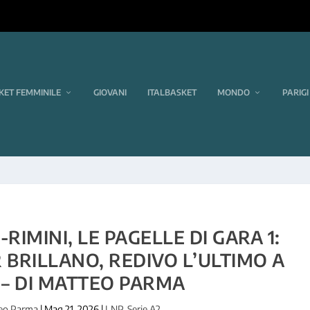
KET FEMMINILE
GIOVANI
ITALBASKET
MONDO
PARIGI
-RIMINI, LE PAGELLE DI GARA 1:
 BRILLANO, REDIVO L’ULTIMO A
– DI MATTEO PARMA
eo Parma
|
Mag 21, 2026
|
LNP
,
Serie A2