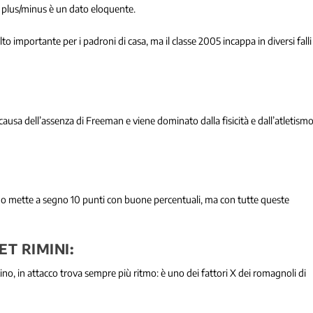
di plus/minus è un dato eloquente.
lto importante per i padroni di casa, ma il classe 2005 incappa in diversi falli
causa dell’assenza di Freeman e viene dominato dalla fisicità e dall’atletism
ano mette a segno 10 punti con buone percentuali, ma con tutte queste
T RIMINI:
stino, in attacco trova sempre più ritmo: è uno dei fattori X dei romagnoli di