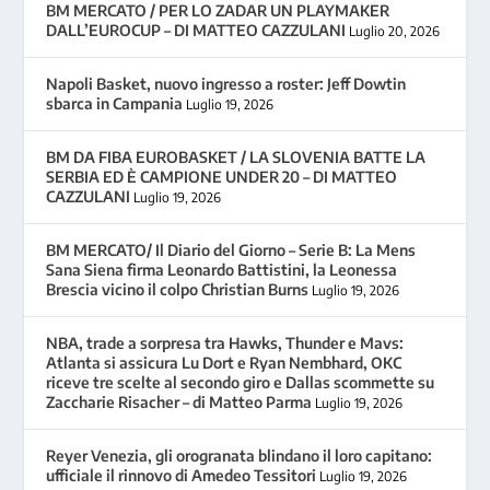
BM MERCATO / PER LO ZADAR UN PLAYMAKER
DALL’EUROCUP – DI MATTEO CAZZULANI
Luglio 20, 2026
Napoli Basket, nuovo ingresso a roster: Jeff Dowtin
sbarca in Campania
Luglio 19, 2026
BM DA FIBA EUROBASKET / LA SLOVENIA BATTE LA
SERBIA ED È CAMPIONE UNDER 20 – DI MATTEO
CAZZULANI
Luglio 19, 2026
BM MERCATO/ Il Diario del Giorno – Serie B: La Mens
Sana Siena firma Leonardo Battistini, la Leonessa
Brescia vicino il colpo Christian Burns
Luglio 19, 2026
NBA, trade a sorpresa tra Hawks, Thunder e Mavs:
Atlanta si assicura Lu Dort e Ryan Nembhard, OKC
riceve tre scelte al secondo giro e Dallas scommette su
Zaccharie Risacher – di Matteo Parma
Luglio 19, 2026
Reyer Venezia, gli orogranata blindano il loro capitano:
ufficiale il rinnovo di Amedeo Tessitori
Luglio 19, 2026