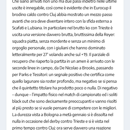
Che siano arrivati non uno ma due passi indietro nelle ultime
uscite è innegabile, così come è evidente che in Eurocup il
brodino caldo contro Cluj abbia mostrato un mezzo passo
avanti che ora deve diventare intero con la sfida esterna a
Scafati e Lubiana. In particolare nel brutto ko con Trieste è
uscita una versione davvero brutta, bruttissima della Reyer:
squadra piatta, senza mordente e senza un minimo di
orgoglio personale, con i giuliani che hanno dominato
letteralmente per 27′ volando anche sul +19. Il parziale di
recupero che riaperto la partita in un amen è arrivato con le
seconde linee in campo, da De Nicolao a Brooks, passando
per Parks e Tessitori: un segnale positivo che certifica come
quello lagunare sia roster profondo, ma negativo se si pensa
che il quintetto titolare ha prodotto poco o nulla. Di negativo
– dunque – l’impatto fisico nel match di campionato ed i soliti
black out che sono decisamente preoccupanti e vanno risolti
al più presto se si vuole pensare di competere con le migliori.
La durezza vista a Bologna a metà gennaio si è dissolta nel
nulla in occasione del derby contro Trieste e si è vista nel
primo tempo contro Cluj: ora serve davvero una reazione