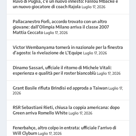
Ruvo di Puglia, c’é un nuovo innesto: Falilou Mbacke é
un nuovo giocatore di coach Rajola
Luglio 17, 2026
Pallacanestro Forlì, accordo trovato con un altro
giovane: dall’Olimpia Milano arriva il classe 2007
Mattia Ceccato
Luglio 17, 2026
Victor Wembanyama tornerà in nazionale per la finestra
d’agosto: la rivelazione de L’Equipe
Luglio 17, 2026
Dinamo Sassari, uffciale il ritorno di Michele Vitali:
esperienza e qualità per il roster biancoblù
Luglio 17, 2026
Grant Basile rifiuta Brindisi ed approda a Taiwan
Luglio 17,
2026
RSR Sebastiani Rieti, chiusa la coppia americana: dopo
Green arriva Romello White
Luglio 17, 2026
Fenerbahçe, altro colpo in entrata: ufficiale l’arrivo di
Will Clyburn
Luglio 17, 2026