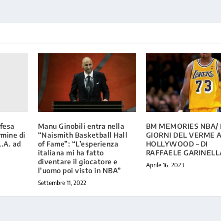
ifesa
Manu Ginobili entra nella
BM MEMORIES NBA/ I
rmine di
“Naismith Basketball Hall
GIORNI DEL VERME 
L.A. ad
of Fame”: “L’esperienza
HOLLYWOOD – DI
italiana mi ha fatto
RAFFAELE GARINELL
diventare il giocatore e
Aprile 16, 2023
l’uomo poi visto in NBA”
Settembre 11, 2022