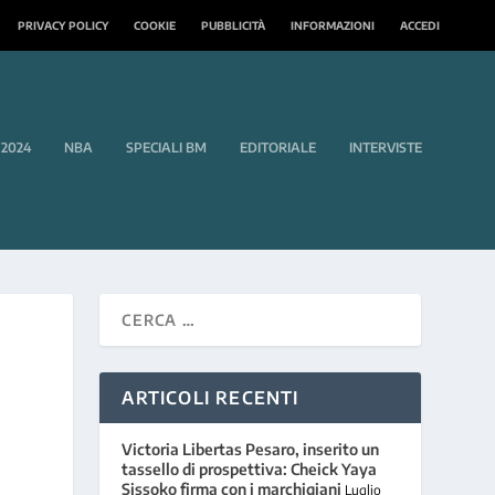
PRIVACY POLICY
COOKIE
PUBBLICITÀ
INFORMAZIONI
ACCEDI
 2024
NBA
SPECIALI BM
EDITORIALE
INTERVISTE
ARTICOLI RECENTI
O
Victoria Libertas Pesaro, inserito un
tassello di prospettiva: Cheick Yaya
Sissoko firma con i marchigiani
Luglio