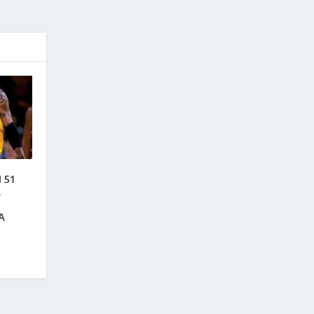
 51
A
A