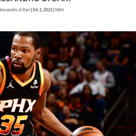
lessandro di Bari
|
Dic 2, 2023
|
NBA