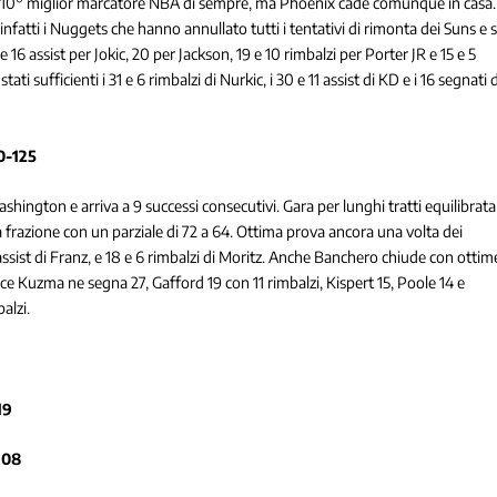
 il 10° miglior marcatore NBA di sempre, ma Phoenix cade comunque in casa.
infatti i Nuggets che hanno annullato tutti i tentativi di rimonta dei Suns e s
 16 assist per Jokic, 20 per Jackson, 19 e 10 rimbalzi per Porter JR e 15 e 5
i sufficienti i 31 e 6 rimbalzi di Nurkic, i 30 e 11 assist di KD e i 16 segnati d
-125
hington e arriva a 9 successi consecutivi. Gara per lunghi tratti equilibrata
 frazione con un parziale di 72 a 64. Ottima prova ancora una volta dei
 assist di Franz, e 18 e 6 rimbalzi di Moritz. Anche Banchero chiude con ottim
nvece Kuzma ne segna 27, Gafford 19 con 11 rimbalzi, Kispert 15, Poole 14 e
alzi.
19
108