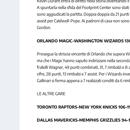
Kevin Durant entra di diritto nella storia diventando
A spuntarla nella sfida del Footprint Center sono stati 
sono aggiudicati la partita. Doppia doppia da 21 punti e
assist per Caldwell-Pope. Ai padroni di casa non sono stat
Gordon.
ORLANDO MAGIC-WASHINGTON WIZARDS 130
Prosegue la striscia vincente di Orlando che supera Was
ma che i Magic hanno saputo indirizzare nella seconda
fratelli Wagner, 49 punti combinati, 31, 7 rimbalzi e 8
cifre, 28 punti, 13 rimbalzi e 7 assist. Per i Wizards i
Gallinari si ferma appena a 7 realizzati conditi da 6 rimb
LE ALTRE GARE
TORONTO RAPTORS-NEW YORK KNICKS 106-1
DALLAS MAVERICKS-MEMPHIS GRIZZLIES 94-