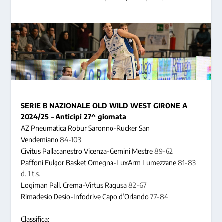
SERIE B NAZIONALE
OLD WILD WEST
GIRONE A
2024/25
– Anticipi 27^ giornata
AZ Pneumatica Robur Saronno-Rucker San
Vendemiano
84-103
Civitus Pallacanestro Vicenza-Gemini Mestre
89-62
Paffoni Fulgor Basket Omegna-LuxArm Lumezzane
81-83
d. 1 t.s.
Logiman Pall. Crema-Virtus Ragusa
82-67
Rimadesio Desio-Infodrive Capo d’Orlando
77-84
Classifica: