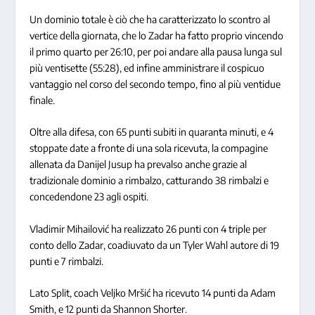
Un dominio totale è ciò che ha caratterizzato lo scontro al
vertice della giornata, che lo Zadar ha fatto proprio vincendo
il primo quarto per 26:10, per poi andare alla pausa lunga sul
più ventisette (55:28), ed infine amministrare il cospicuo
vantaggio nel corso del secondo tempo, fino al più ventidue
finale.
Oltre alla difesa, con 65 punti subiti in quaranta minuti, e 4
stoppate date a fronte di una sola ricevuta, la compagine
allenata da Danijel Jusup ha prevalso anche grazie al
tradizionale dominio a rimbalzo, catturando 38 rimbalzi e
concedendone 23 agli ospiti.
Vladimir Mihailović ha realizzato 26 punti con 4 triple per
conto dello Zadar, coadiuvato da un Tyler Wahl autore di 19
punti e 7 rimbalzi.
Lato Split, coach Veljko Mršić ha ricevuto 14 punti da Adam
Smith, e 12 punti da Shannon Shorter.