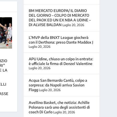
BM MERCATO EUROPA/ IL DIARIO
DEL GIORNO – COLPO DI MERCATO
DEL PAOK ED UN EX NBA A UDINE –
DI ALVISE BALDAN
Luglio 20, 2026
L’MVP della BNXT League giocherà
con il Derthona: preso Dante Maddox J
Luglio 20, 2026
APU Udine, chiuso un colpo in entrata:
IZIO
è ufficiale la firma di Denzel Valentine
RI”
Luglio 20, 2026
E LA
Acqua San Bernardo Cantù, colpo a
ELLI
sorpresa: da Napoli arriva Savion
Flagg
Luglio 20, 2026
ASSE
Avellino Basket, che notizia: Achille
Polonara sarà uno degli assistenti di
coach Di Carlo
Luglio 20, 2026