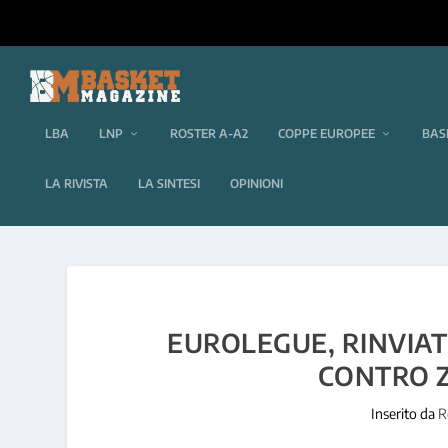
LBA
LNP
ROSTER A-A2
COPPE EUROPEE
BAS
LA RIVISTA
LA SINTESI
OPINIONI
EUROLEGUE, RINVIAT
CONTRO Z
Inserito da
R