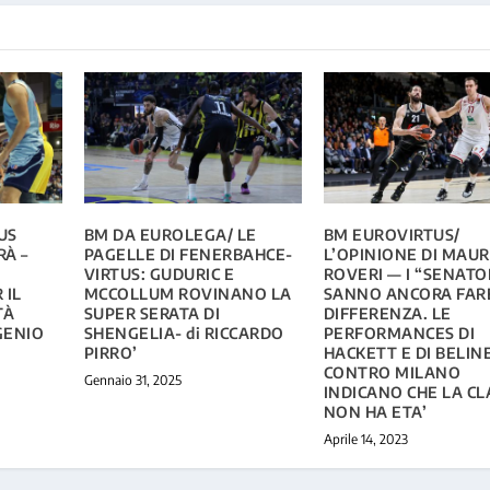
US
BM DA EUROLEGA/ LE
BM EUROVIRTUS/
À –
PAGELLE DI FENERBAHCE-
L’OPINIONE DI MAUR
VIRTUS: GUDURIC E
ROVERI — I “SENATO
 IL
MCCOLLUM ROVINANO LA
SANNO ANCORA FAR
TÀ
SUPER SERATA DI
DIFFERENZA. LE
GENIO
SHENGELIA- di RICCARDO
PERFORMANCES DI
PIRRO’
HACKETT E DI BELIN
CONTRO MILANO
Gennaio 31, 2025
INDICANO CHE LA CL
NON HA ETA’
Aprile 14, 2023