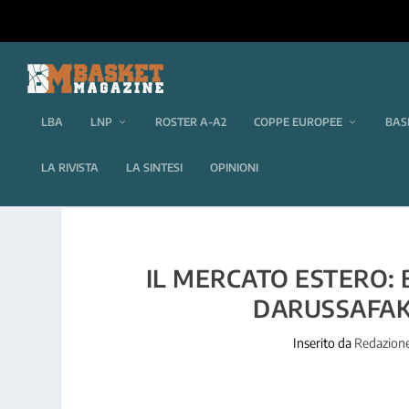
LBA
LNP
ROSTER A-A2
COPPE EUROPEE
BAS
LA RIVISTA
LA SINTESI
OPINIONI
IL MERCATO ESTERO: 
DARUSSAFAK
Inserito da
Redazion