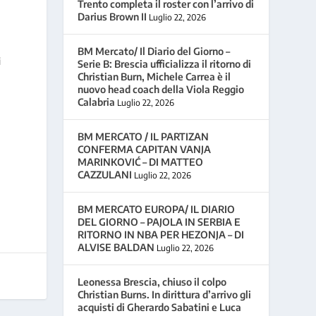
Trento completa il roster con l’arrivo di
Darius Brown II
Luglio 22, 2026
BM Mercato/ Il Diario del Giorno –
i
Serie B: Brescia ufficializza il ritorno di
Christian Burn, Michele Carrea è il
nuovo head coach della Viola Reggio
Calabria
Luglio 22, 2026
BM MERCATO / IL PARTIZAN
CONFERMA CAPITAN VANJA
MARINKOVIĆ – DI MATTEO
CAZZULANI
Luglio 22, 2026
BM MERCATO EUROPA/ IL DIARIO
DEL GIORNO – PAJOLA IN SERBIA E
RITORNO IN NBA PER HEZONJA – DI
ALVISE BALDAN
Luglio 22, 2026
Leonessa Brescia, chiuso il colpo
Christian Burns. In dirittura d’arrivo gli
acquisti di Gherardo Sabatini e Luca