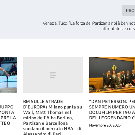
PRO
Venezia, Tucci:”La forza del Partizan a noi è ben n
affrontato la scor
BM SULLE STRADE
“DAN PETERSON: PE
D’EUROPA/ Milano punta su
GRUPPO
SEMPRE NUMERO UNO
Wall, Matt Thomas nel
IMONTA
DOCUFILM PER I 90 
mirino dell’Alba Berlino,
APRE LA
DEL LEGGENDARIO 
Partizan e Barcellona
ATTEO
Novembre 20, 2025
sondano il mercato NBA – di
Alessandro di Bari