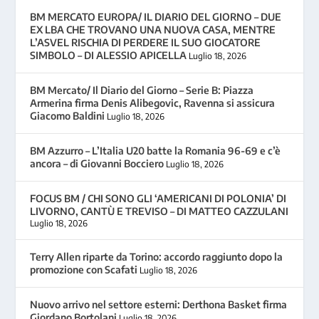
BM MERCATO EUROPA/ IL DIARIO DEL GIORNO – DUE
EX LBA CHE TROVANO UNA NUOVA CASA, MENTRE
L’ASVEL RISCHIA DI PERDERE IL SUO GIOCATORE
SIMBOLO – DI ALESSIO APICELLA
Luglio 18, 2026
BM Mercato/ Il Diario del Giorno – Serie B: Piazza
Armerina firma Denis Alibegovic, Ravenna si assicura
Giacomo Baldini
Luglio 18, 2026
BM Azzurro – L’Italia U20 batte la Romania 96-69 e c’è
ancora – di Giovanni Bocciero
Luglio 18, 2026
FOCUS BM / CHI SONO GLI ‘AMERICANI DI POLONIA’ DI
LIVORNO, CANTÙ E TREVISO – DI MATTEO CAZZULANI
Luglio 18, 2026
Terry Allen riparte da Torino: accordo raggiunto dopo la
promozione con Scafati
Luglio 18, 2026
Nuovo arrivo nel settore esterni: Derthona Basket firma
Giordano Bortolani
Luglio 18, 2026