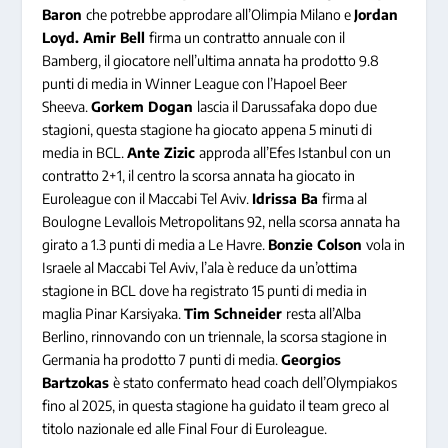
Baron
che potrebbe approdare all’Olimpia Milano e
Jordan
Loyd.
Amir Bell
firma un contratto annuale con il
Bamberg, il giocatore nell’ultima annata ha prodotto 9.8
punti di media in Winner League con l’Hapoel Beer
Sheeva.
Gorkem Dogan
lascia il Darussafaka dopo due
stagioni, questa stagione ha giocato appena 5 minuti di
media in BCL.
Ante Zizic
approda all’Efes Istanbul con un
contratto 2+1, il centro la scorsa annata ha giocato in
Euroleague con il Maccabi Tel Aviv.
Idrissa Ba
firma al
Boulogne Levallois Metropolitans 92, nella scorsa annata ha
girato a 1.3 punti di media a Le Havre.
Bonzie Colson
vola in
Israele al Maccabi Tel Aviv, l’ala è reduce da un’ottima
stagione in BCL dove ha registrato 15 punti di media in
maglia Pinar Karsiyaka.
Tim Schneider
resta all’Alba
Berlino, rinnovando con un triennale, la scorsa stagione in
Germania ha prodotto 7 punti di media.
Georgios
Bartzokas
è stato confermato head coach dell’Olympiakos
fino al 2025, in questa stagione ha guidato il team greco al
titolo nazionale ed alle Final Four di Euroleague.