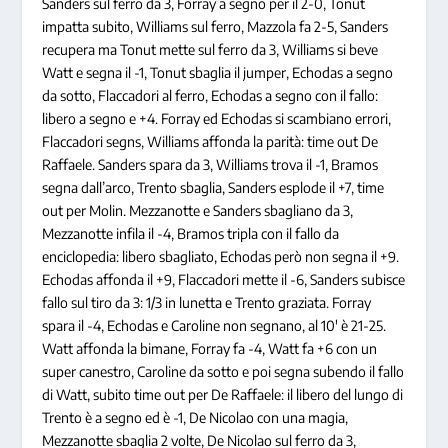
Sanders sul ferro da 3, Forray a segno per il 2-0, Tonut
impatta subito, Williams sul ferro, Mazzola fa 2-5, Sanders
recupera ma Tonut mette sul ferro da 3, Williams si beve
Watt e segna il -1, Tonut sbaglia il jumper, Echodas a segno
da sotto, Flaccadori al ferro, Echodas a segno con il fallo:
libero a segno e +4. Forray ed Echodas si scambiano errori,
Flaccadori segns, Williams affonda la parità: time out De
Raffaele. Sanders spara da 3, Williams trova il -1, Bramos
segna dall’arco, Trento sbaglia, Sanders esplode il +7, time
out per Molin. Mezzanotte e Sanders sbagliano da 3,
Mezzanotte infila il -4, Bramos tripla con il fallo da
enciclopedia: libero sbagliato, Echodas però non segna il +9.
Echodas affonda il +9, Flaccadori mette il -6, Sanders subisce
fallo sul tiro da 3: 1/3 in lunetta e Trento graziata. Forray
spara il -4, Echodas e Caroline non segnano, al 10′ è 21-25.
Watt affonda la bimane, Forray fa -4, Watt fa +6 con un
super canestro, Caroline da sotto e poi segna subendo il fallo
di Watt, subito time out per De Raffaele: il libero del lungo di
Trento è a segno ed è -1, De Nicolao con una magia,
Mezzanotte sbaglia 2 volte, De Nicolao sul ferro da 3,