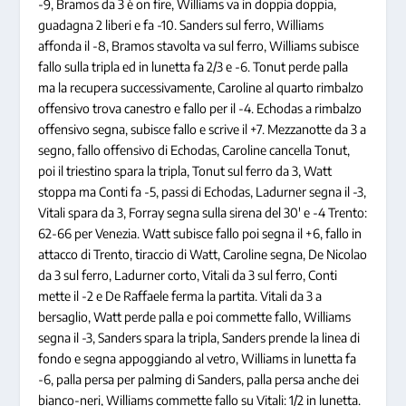
-9, Bramos da 3 è on fire, Williams va in doppia doppia,
guadagna 2 liberi e fa -10. Sanders sul ferro, Williams
affonda il -8, Bramos stavolta va sul ferro, Williams subisce
fallo sulla tripla ed in lunetta fa 2/3 e -6. Tonut perde palla
ma la recupera successivamente, Caroline al quarto rimbalzo
offensivo trova canestro e fallo per il -4. Echodas a rimbalzo
offensivo segna, subisce fallo e scrive il +7. Mezzanotte da 3 a
segno, fallo offensivo di Echodas, Caroline cancella Tonut,
poi il triestino spara la tripla, Tonut sul ferro da 3, Watt
stoppa ma Conti fa -5, passi di Echodas, Ladurner segna il -3,
Vitali spara da 3, Forray segna sulla sirena del 30′ e -4 Trento:
62-66 per Venezia. Watt subisce fallo poi segna il +6, fallo in
attacco di Trento, tiraccio di Watt, Caroline segna, De Nicolao
da 3 sul ferro, Ladurner corto, Vitali da 3 sul ferro, Conti
mette il -2 e De Raffaele ferma la partita. Vitali da 3 a
bersaglio, Watt perde palla e poi commette fallo, Williams
segna il -3, Sanders spara la tripla, Sanders prende la linea di
fondo e segna appoggiando al vetro, Williams in lunetta fa
-6, palla persa per palming di Sanders, palla persa anche dei
bianco-neri, Williams commette fallo su Vitali: 1/2 in lunetta.