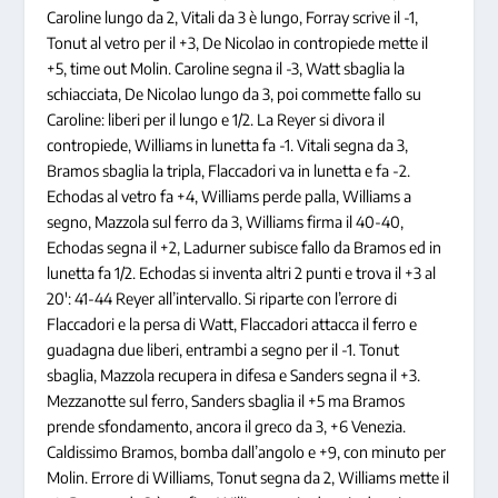
Caroline lungo da 2, Vitali da 3 è lungo, Forray scrive il -1,
Tonut al vetro per il +3, De Nicolao in contropiede mette il
+5, time out Molin. Caroline segna il -3, Watt sbaglia la
schiacciata, De Nicolao lungo da 3, poi commette fallo su
Caroline: liberi per il lungo e 1/2. La Reyer si divora il
contropiede, Williams in lunetta fa -1. Vitali segna da 3,
Bramos sbaglia la tripla, Flaccadori va in lunetta e fa -2.
Echodas al vetro fa +4, Williams perde palla, Williams a
segno, Mazzola sul ferro da 3, Williams firma il 40-40,
Echodas segna il +2, Ladurner subisce fallo da Bramos ed in
lunetta fa 1/2. Echodas si inventa altri 2 punti e trova il +3 al
20′: 41-44 Reyer all’intervallo. Si riparte con l’errore di
Flaccadori e la persa di Watt, Flaccadori attacca il ferro e
guadagna due liberi, entrambi a segno per il -1. Tonut
sbaglia, Mazzola recupera in difesa e Sanders segna il +3.
Mezzanotte sul ferro, Sanders sbaglia il +5 ma Bramos
prende sfondamento, ancora il greco da 3, +6 Venezia.
Caldissimo Bramos, bomba dall’angolo e +9, con minuto per
Molin. Errore di Williams, Tonut segna da 2, Williams mette il