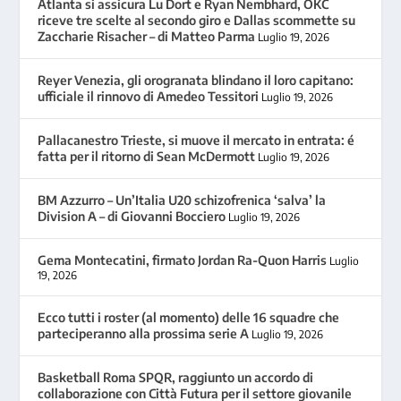
Atlanta si assicura Lu Dort e Ryan Nembhard, OKC
riceve tre scelte al secondo giro e Dallas scommette su
Zaccharie Risacher – di Matteo Parma
Luglio 19, 2026
Reyer Venezia, gli orogranata blindano il loro capitano:
ufficiale il rinnovo di Amedeo Tessitori
Luglio 19, 2026
Pallacanestro Trieste, si muove il mercato in entrata: é
fatta per il ritorno di Sean McDermott
Luglio 19, 2026
BM Azzurro – Un’Italia U20 schizofrenica ‘salva’ la
Division A – di Giovanni Bocciero
Luglio 19, 2026
Gema Montecatini, firmato Jordan Ra-Quon Harris
Luglio
19, 2026
Ecco tutti i roster (al momento) delle 16 squadre che
parteciperanno alla prossima serie A
Luglio 19, 2026
Basketball Roma SPQR, raggiunto un accordo di
collaborazione con Città Futura per il settore giovanile