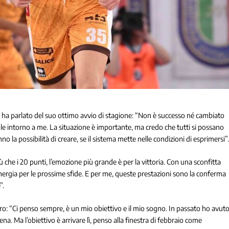
tè ha parlato del suo ottimo avvio di stagione: “Non è successo né cambiato
le intorno a me. La situazione è importante, ma credo che tutti si possano
nno la possibilità di creare, se il sistema mette nelle condizioni di esprimersi”
che i 20 punti, l’emozione più grande è per la vittoria. Con una sconfitta
 energia per le prossime sfide. E per me, queste prestazioni sono la conferma
”.
aro: “Ci penso sempre, è un mio obiettivo e il mio sogno. In passato ho avut
na. Ma l’obiettivo è arrivare lì, penso alla finestra di febbraio come