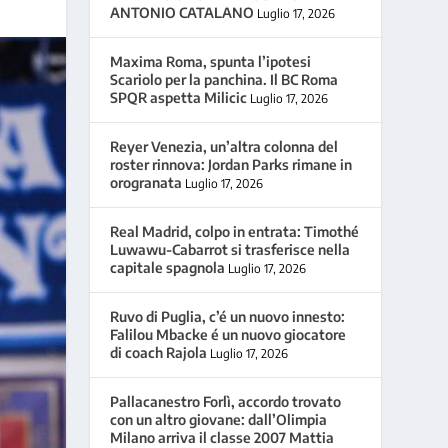
ANTONIO CATALANO
Luglio 17, 2026
Maxima Roma, spunta l’ipotesi
Scariolo per la panchina. Il BC Roma
SPQR aspetta Milicic
Luglio 17, 2026
Reyer Venezia, un’altra colonna del
roster rinnova: Jordan Parks rimane in
orogranata
Luglio 17, 2026
Real Madrid, colpo in entrata: Timothé
Luwawu-Cabarrot si trasferisce nella
capitale spagnola
Luglio 17, 2026
Ruvo di Puglia, c’é un nuovo innesto:
Falilou Mbacke é un nuovo giocatore
di coach Rajola
Luglio 17, 2026
Pallacanestro Forlì, accordo trovato
con un altro giovane: dall’Olimpia
Milano arriva il classe 2007 Mattia