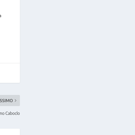
a
SSIMO
runo Caboclo